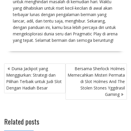
untuk menghindari masalah di kemudian hari. Waktu
yang dihabiskan untuk riset kecil-kecilan di awal akan
terbayar lunas dengan pengalaman bermain yang
lancar, adil, dan tentu saja, menghibur. Sekarang,
dengan panduan ini, kamu bisa lebih percaya diri untuk
mengeksplorasi dunia seru dari Pragmatic Play di arena
yang tepat. Selamat bermain dan semoga beruntung!
Post
Dunia Jackpot yang
Bersama Sherlock Holmes
navigation
Menggiurkan: Strategi dan
Memecahkan Misteri Permata
Pilihan Terbaik untuk Judi Slot
di Slot Holmes And The
Dengan Hadiah Besar
Stolen Stones Yggdrasil
Gaming
Related posts