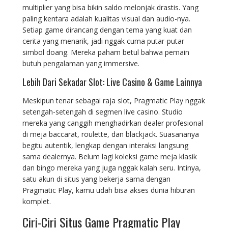
multiplier yang bisa bikin saldo melonjak drastis. Yang
paling kentara adalah kualitas visual dan audio-nya.
Setiap game dirancang dengan tema yang kuat dan
cerita yang menarik, jadi nggak cuma putar-putar
simbol doang. Mereka paham betul bahwa pemain
butuh pengalaman yang immersive.
Lebih Dari Sekadar Slot: Live Casino & Game Lainnya
Meskipun tenar sebagai raja slot, Pragmatic Play nggak
setengah-setengah di segmen live casino. Studio
mereka yang canggih menghadirkan dealer profesional
di meja baccarat, roulette, dan blackjack. Suasananya
begitu autentik, lengkap dengan interaksi langsung
sama dealernya. Belum lagi koleksi game meja klasik
dan bingo mereka yang juga nggak kalah seru. Intinya,
satu akun di situs yang bekerja sama dengan
Pragmatic Play, kamu udah bisa akses dunia hiburan
komplet.
Ciri-Ciri Situs Game Pragmatic Play