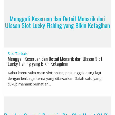
Menggali Keseruan dan Detail Menarik dari
Ulasan Slot Lucky Fishing yang Bikin Ketagihan
Slot Terbaik
Menggali Keseruan dan Detail Menarik dari Ulasan Slot
Lucky Fishing yang Bikin Ketagihan
Kalau kamu suka main slot online, pasti nggak asing lagi
dengan berbagai tema yang ditawarkan. Salah satu yang
cukup menarik perhatian...