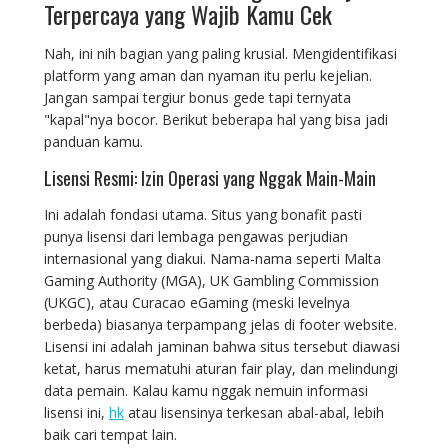
Terpercaya yang Wajib Kamu Cek
Nah, ini nih bagian yang paling krusial. Mengidentifikasi
platform yang aman dan nyaman itu perlu kejelian.
Jangan sampai tergiur bonus gede tapi ternyata
"kapal"nya bocor. Berikut beberapa hal yang bisa jadi
panduan kamu.
Lisensi Resmi: Izin Operasi yang Nggak Main-Main
Ini adalah fondasi utama. Situs yang bonafit pasti
punya lisensi dari lembaga pengawas perjudian
internasional yang diakui. Nama-nama seperti Malta
Gaming Authority (MGA), UK Gambling Commission
(UKGC), atau Curacao eGaming (meski levelnya
berbeda) biasanya terpampang jelas di footer website.
Lisensi ini adalah jaminan bahwa situs tersebut diawasi
ketat, harus mematuhi aturan fair play, dan melindungi
data pemain. Kalau kamu nggak nemuin informasi
lisensi ini,
hk
atau lisensinya terkesan abal-abal, lebih
baik cari tempat lain.