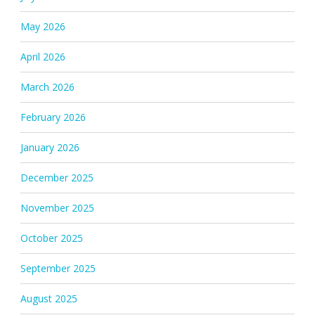
May 2026
April 2026
March 2026
February 2026
January 2026
December 2025
November 2025
October 2025
September 2025
August 2025