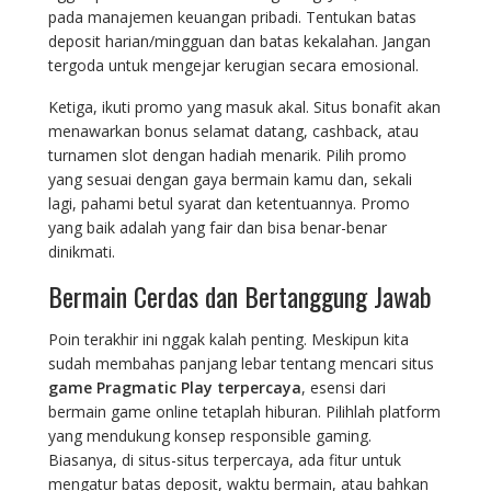
pada manajemen keuangan pribadi. Tentukan batas
deposit harian/mingguan dan batas kekalahan. Jangan
tergoda untuk mengejar kerugian secara emosional.
Ketiga, ikuti promo yang masuk akal. Situs bonafit akan
menawarkan bonus selamat datang, cashback, atau
turnamen slot dengan hadiah menarik. Pilih promo
yang sesuai dengan gaya bermain kamu dan, sekali
lagi, pahami betul syarat dan ketentuannya. Promo
yang baik adalah yang fair dan bisa benar-benar
dinikmati.
Bermain Cerdas dan Bertanggung Jawab
Poin terakhir ini nggak kalah penting. Meskipun kita
sudah membahas panjang lebar tentang mencari situs
game Pragmatic Play terpercaya
, esensi dari
bermain game online tetaplah hiburan. Pilihlah platform
yang mendukung konsep responsible gaming.
Biasanya, di situs-situs terpercaya, ada fitur untuk
mengatur batas deposit, waktu bermain, atau bahkan