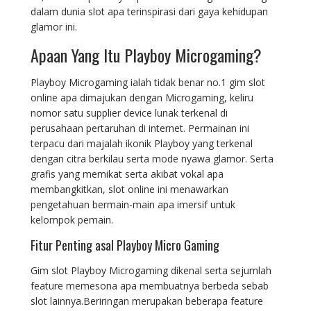
dalam dunia slot apa terinspirasi dari gaya kehidupan
glamor ini.
Apaan Yang Itu Playboy Microgaming?
Playboy Microgaming ialah tidak benar no.1 gim slot
online apa dimajukan dengan Microgaming, keliru
nomor satu supplier device lunak terkenal di
perusahaan pertaruhan di internet. Permainan ini
terpacu dari majalah ikonik Playboy yang terkenal
dengan citra berkilau serta mode nyawa glamor. Serta
grafis yang memikat serta akibat vokal apa
membangkitkan, slot online ini menawarkan
pengetahuan bermain-main apa imersif untuk
kelompok pemain.
Fitur Penting asal Playboy Micro Gaming
Gim slot Playboy Microgaming dikenal serta sejumlah
feature memesona apa membuatnya berbeda sebab
slot lainnya.Beriringan merupakan beberapa feature