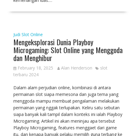
kemenangan luas.…
Judi Slot Online
Mengeksplorasi Dunia Playboy
Microgaming: Slot Online yang Menggoda
dan Menghibur
February 18, 2025
Alan Henderson
slot
terbaru 2024
Dalam alam perjudian online, kombinasi di antara
permainan slot siapa memesona dan juga tema yang
menggoda mampu membuat pengalaman melakukan
permainan yang nggak terlupakan. Keliru satu sebutan
siapa banyak kali tampil dalam konteks ini ialah Playboy
Microgaming. Artikel ini akan meninjau apa tersebut
Playboy Microgaming, features menggaet dari game
itu, dan kenapa banyak pelaku memilih guna terbang ke