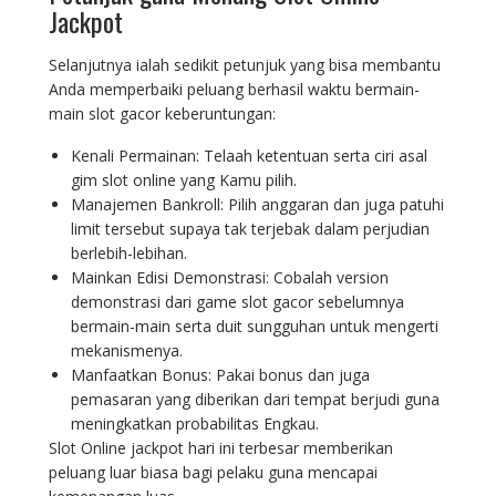
Jackpot
Selanjutnya ialah sedikit petunjuk yang bisa membantu
Anda memperbaiki peluang berhasil waktu bermain-
main slot gacor keberuntungan:
Kenali Permainan: Telaah ketentuan serta ciri asal
gim slot online yang Kamu pilih.
Manajemen Bankroll: Pilih anggaran dan juga patuhi
limit tersebut supaya tak terjebak dalam perjudian
berlebih-lebihan.
Mainkan Edisi Demonstrasi: Cobalah version
demonstrasi dari game slot gacor sebelumnya
bermain-main serta duit sungguhan untuk mengerti
mekanismenya.
Manfaatkan Bonus: Pakai bonus dan juga
pemasaran yang diberikan dari tempat berjudi guna
meningkatkan probabilitas Engkau.
Slot Online jackpot hari ini terbesar memberikan
peluang luar biasa bagi pelaku guna mencapai