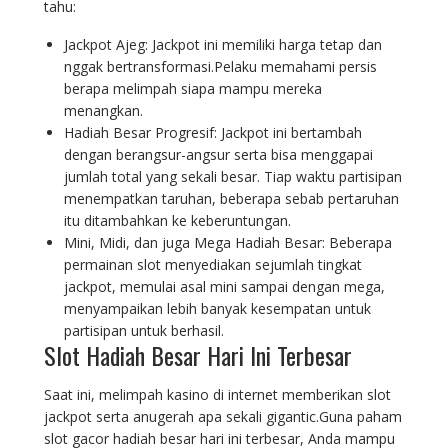
tahu:
Jackpot Ajeg: Jackpot ini memiliki harga tetap dan
nggak bertransformasi.Pelaku memahami persis
berapa melimpah siapa mampu mereka
menangkan.
Hadiah Besar Progresif: Jackpot ini bertambah
dengan berangsur-angsur serta bisa menggapai
jumlah total yang sekali besar. Tiap waktu partisipan
menempatkan taruhan, beberapa sebab pertaruhan
itu ditambahkan ke keberuntungan.
Mini, Midi, dan juga Mega Hadiah Besar: Beberapa
permainan slot menyediakan sejumlah tingkat
jackpot, memulai asal mini sampai dengan mega,
menyampaikan lebih banyak kesempatan untuk
partisipan untuk berhasil.
Slot Hadiah Besar Hari Ini Terbesar
Saat ini, melimpah kasino di internet memberikan slot
jackpot serta anugerah apa sekali gigantic.Guna paham
slot gacor hadiah besar hari ini terbesar, Anda mampu