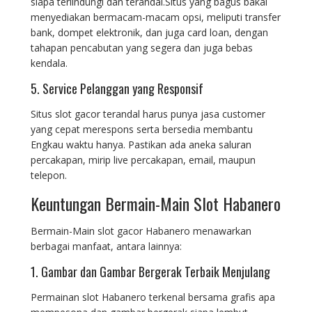
siapa terlindungi dan terandal.Situs yang bagus bakal
menyediakan bermacam-macam opsi, meliputi transfer
bank, dompet elektronik, dan juga card loan, dengan
tahapan pencabutan yang segera dan juga bebas
kendala.
5. Service Pelanggan yang Responsif
Situs slot gacor terandal harus punya jasa customer
yang cepat merespons serta bersedia membantu
Engkau waktu hanya. Pastikan ada aneka saluran
percakapan, mirip live percakapan, email, maupun
telepon.
Keuntungan Bermain-Main Slot Habanero
Bermain-Main slot gacor Habanero menawarkan
berbagai manfaat, antara lainnya:
1. Gambar dan Gambar Bergerak Terbaik Menjulang
Permainan slot Habanero terkenal bersama grafis apa