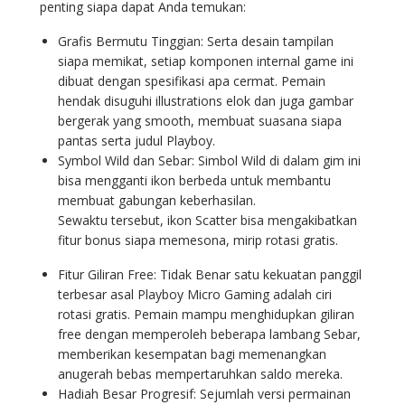
penting siapa dapat Anda temukan:
Grafis Bermutu Tinggian: Serta desain tampilan
siapa memikat, setiap komponen internal game ini
dibuat dengan spesifikasi apa cermat. Pemain
hendak disuguhi illustrations elok dan juga gambar
bergerak yang smooth, membuat suasana siapa
pantas serta judul Playboy.
Symbol Wild dan Sebar: Simbol Wild di dalam gim ini
bisa mengganti ikon berbeda untuk membantu
membuat gabungan keberhasilan.
Sewaktu tersebut, ikon Scatter bisa mengakibatkan
fitur bonus siapa memesona, mirip rotasi gratis.
Fitur Giliran Free: Tidak Benar satu kekuatan panggil
terbesar asal Playboy Micro Gaming adalah ciri
rotasi gratis. Pemain mampu menghidupkan giliran
free dengan memperoleh beberapa lambang Sebar,
memberikan kesempatan bagi memenangkan
anugerah bebas mempertaruhkan saldo mereka.
Hadiah Besar Progresif: Sejumlah versi permainan