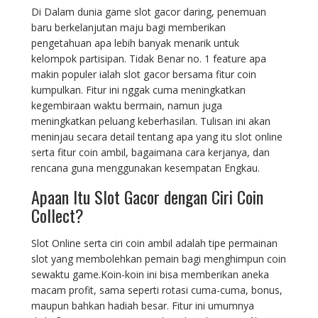
Di Dalam dunia game slot gacor daring, penemuan
baru berkelanjutan maju bagi memberikan
pengetahuan apa lebih banyak menarik untuk
kelompok partisipan. Tidak Benar no. 1 feature apa
makin populer ialah slot gacor bersama fitur coin
kumpulkan. Fitur ini nggak cuma meningkatkan
kegembiraan waktu bermain, namun juga
meningkatkan peluang keberhasilan. Tulisan ini akan
meninjau secara detail tentang apa yang itu slot online
serta fitur coin ambil, bagaimana cara kerjanya, dan
rencana guna menggunakan kesempatan Engkau.
Apaan Itu Slot Gacor dengan Ciri Coin
Collect?
Slot Online serta ciri coin ambil adalah tipe permainan
slot yang membolehkan pemain bagi menghimpun coin
sewaktu game.Koin-koin ini bisa memberikan aneka
macam profit, sama seperti rotasi cuma-cuma, bonus,
maupun bahkan hadiah besar. Fitur ini umumnya