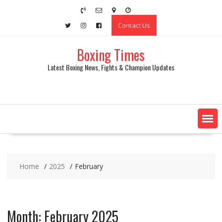
Skip
to
Contact Us
content
Boxing Times
Latest Boxing News, Fights & Champion Updates
Home
2025
February
Month:
February 2025