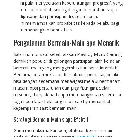
ini pula menyediakan keberuntungan progresif, yang
terus bertambah seiring dengan pertaruhan siapa
dipasang dari partisipan di segala dunia.
Ini menyampaikan probabilitas kepada pelaku bagi
memenangkan bonus luas.
Pengalaman Bermain-Main apa Menarik
Salah nomor satu sebab alasan Playboy Micro Gaming
demikian populer di golongan partisipan ialah kejadian
bermain-main yang menggembirakan serta interaktif.
Bersama antarmuka apa bersahabat pemakai, pelaku
bisa dengan sederhana menavigasi melalui bermacam-
macam opsi pertaruhan dan juga fitur gim. Selain
tersebut, dampak nada apa membangkitkan selera dan
juga nada latar belakang siapa catchy menambah
kegemparan saat bermain-main.
Strategi Bermain-Main siapa Efektif
Guna memaksimalkan pengetahuan bermain-main