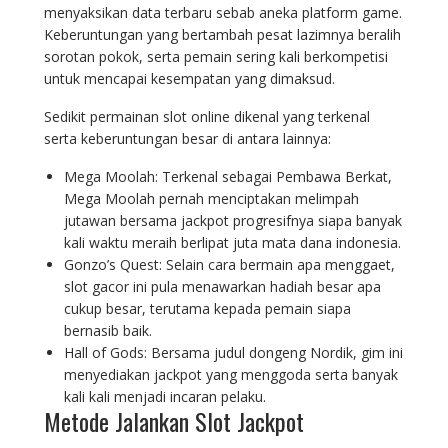
menyaksikan data terbaru sebab aneka platform game.
Keberuntungan yang bertambah pesat lazimnya beralih
sorotan pokok, serta pemain sering kali berkompetisi
untuk mencapai kesempatan yang dimaksud.
Sedikit permainan slot online dikenal yang terkenal
serta keberuntungan besar di antara lainnya:
Mega Moolah: Terkenal sebagai Pembawa Berkat,
Mega Moolah pernah menciptakan melimpah
jutawan bersama jackpot progresifnya siapa banyak
kali waktu meraih berlipat juta mata dana indonesia.
Gonzo’s Quest: Selain cara bermain apa menggaet,
slot gacor ini pula menawarkan hadiah besar apa
cukup besar, terutama kepada pemain siapa
bernasib baik.
Hall of Gods: Bersama judul dongeng Nordik, gim ini
menyediakan jackpot yang menggoda serta banyak
kali kali menjadi incaran pelaku.
Metode Jalankan Slot Jackpot