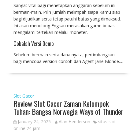
Sangat vital bagi menetapkan anggaran sebelum ini
bermain-main. Pilih jumlah melimpah siapa Kamu siap
bagi dijudikan serta tetap patuhi batas yang dimaksud.
Ini akan menolong Engkau merasakan game bebas
mengalami tertekan melalui moneter.
Cobalah Versi Demo
Sebelum bermain serta dana nyata, pertimbangkan
bagi mencoba version contoh dari Agent Jane Blonde.…
Slot Gacor
Review Slot Gacor Zaman Kelompok
Tuhan: Bangsa Norwegia Ways of Thunder
January 24, 2025
Alan Henderson
situs slot
online 24 jam