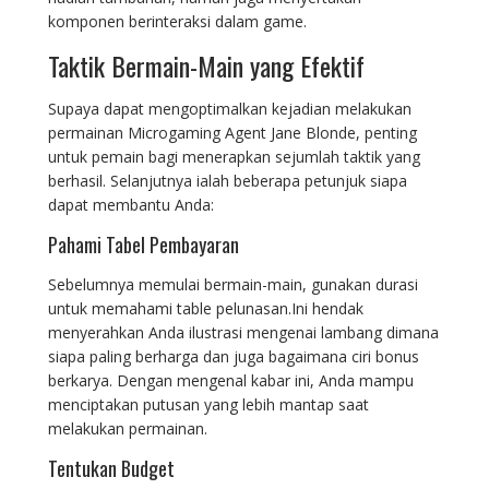
komponen berinteraksi dalam game.
Taktik Bermain-Main yang Efektif
Supaya dapat mengoptimalkan kejadian melakukan
permainan Microgaming Agent Jane Blonde, penting
untuk pemain bagi menerapkan sejumlah taktik yang
berhasil. Selanjutnya ialah beberapa petunjuk siapa
dapat membantu Anda:
Pahami Tabel Pembayaran
Sebelumnya memulai bermain-main, gunakan durasi
untuk memahami table pelunasan.Ini hendak
menyerahkan Anda ilustrasi mengenai lambang dimana
siapa paling berharga dan juga bagaimana ciri bonus
berkarya. Dengan mengenal kabar ini, Anda mampu
menciptakan putusan yang lebih mantap saat
melakukan permainan.
Tentukan Budget