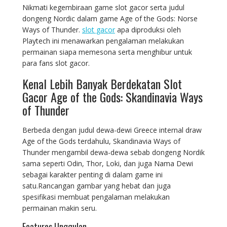
Nikmati kegembiraan game slot gacor serta judul
dongeng Nordic dalam game Age of the Gods: Norse
Ways of Thunder.
slot gacor
apa diproduksi oleh
Playtech ini menawarkan pengalaman melakukan
permainan siapa memesona serta menghibur untuk
para fans slot gacor.
Kenal Lebih Banyak Berdekatan Slot
Gacor Age of the Gods: Skandinavia Ways
of Thunder
Berbeda dengan judul dewa-dewi Greece internal draw
Age of the Gods terdahulu, Skandinavia Ways of
Thunder mengambil dewa-dewa sebab dongeng Nordik
sama seperti Odin, Thor, Loki, dan juga Nama Dewi
sebagai karakter penting di dalam game ini
satu.Rancangan gambar yang hebat dan juga
spesifikasi membuat pengalaman melakukan
permainan makin seru.
Features Unggulan