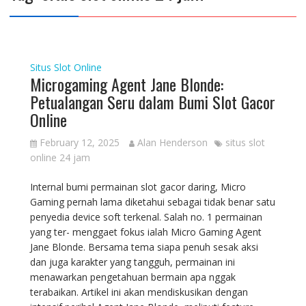
Situs Slot Online
Microgaming Agent Jane Blonde:
Petualangan Seru dalam Bumi Slot Gacor
Online
February 12, 2025
Alan Henderson
situs slot
online 24 jam
Internal bumi permainan slot gacor daring, Micro
Gaming pernah lama diketahui sebagai tidak benar satu
penyedia device soft terkenal. Salah no. 1 permainan
yang ter- menggaet fokus ialah Micro Gaming Agent
Jane Blonde. Bersama tema siapa penuh sesak aksi
dan juga karakter yang tangguh, permainan ini
menawarkan pengetahuan bermain apa nggak
terabaikan. Artikel ini akan mendiskusikan dengan