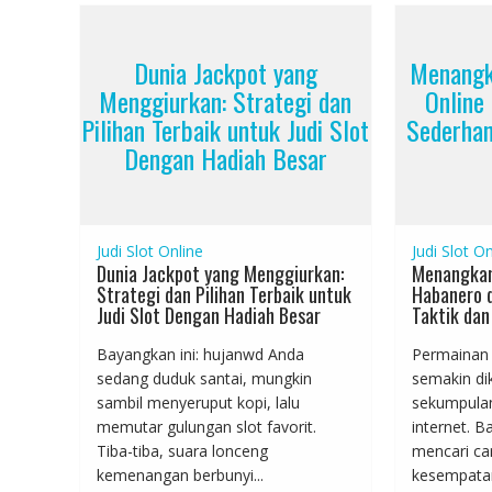
Dunia Jackpot yang
Menangk
Menggiurkan: Strategi dan
Online
Pilihan Terbaik untuk Judi Slot
Sederhan
Dengan Hadiah Besar
Judi Slot Online
Judi Slot On
Dunia Jackpot yang Menggiurkan:
Menangkan
Strategi dan Pilihan Terbaik untuk
Habanero 
Judi Slot Dengan Hadiah Besar
Taktik dan
Bayangkan ini: hujanwd Anda
Permainan 
sedang duduk santai, mungkin
semakin dik
sambil menyeruput kopi, lalu
sekumpulan
memutar gulungan slot favorit.
internet. B
Tiba-tiba, suara lonceng
mencari ca
kemenangan berbunyi...
kesempatan