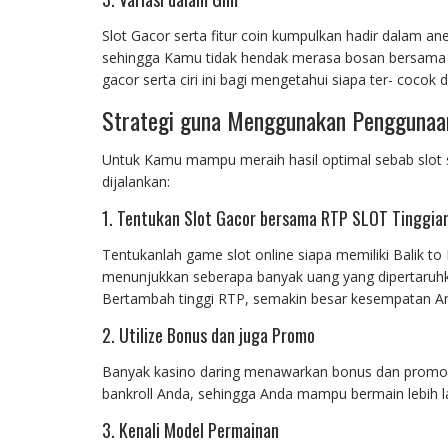
Slot Gacor serta fitur coin kumpulkan hadir dalam a
sehingga Kamu tidak hendak merasa bosan bersama
gacor serta ciri ini bagi mengetahui siapa ter- cocok
Strategi guna Menggunakan Penggunaan 
Untuk Kamu mampu meraih hasil optimal sebab slot se
dijalankan:
1. Tentukan Slot Gacor bersama RTP SLOT Tinggia
Tentukanlah game slot online siapa memiliki Balik t
menunjukkan seberapa banyak uang yang dipertaruhka
Bertambah tinggi RTP, semakin besar kesempatan A
2. Utilize Bonus dan juga Promo
Banyak kasino daring menawarkan bonus dan promosi 
bankroll Anda, sehingga Anda mampu bermain lebih 
3. Kenali Model Permainan