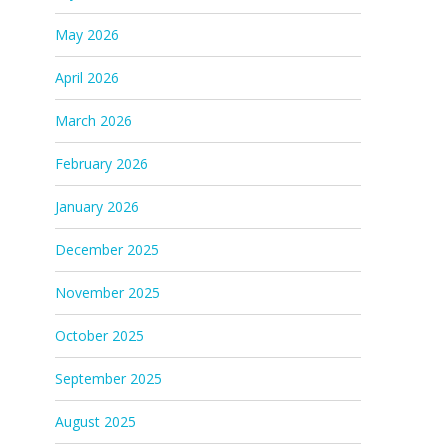
May 2026
April 2026
March 2026
February 2026
January 2026
December 2025
November 2025
October 2025
September 2025
August 2025