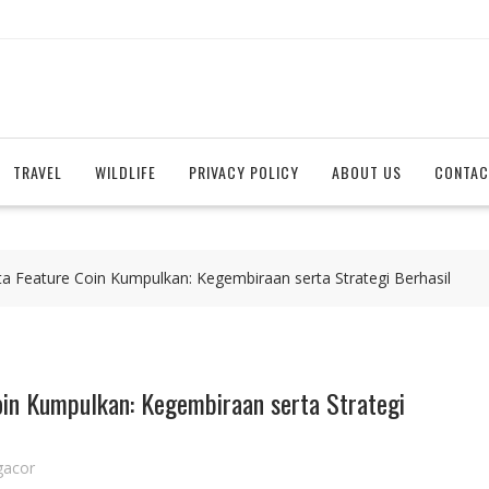
TRAVEL
WILDLIFE
PRIVACY POLICY
ABOUT US
CONTAC
ta Feature Coin Kumpulkan: Kegembiraan serta Strategi Berhasil
oin Kumpulkan: Kegembiraan serta Strategi
 gacor