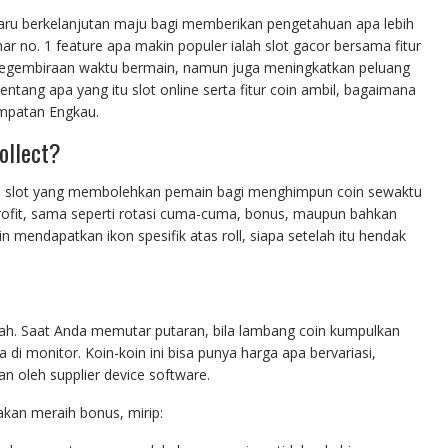
aru berkelanjutan maju bagi memberikan pengetahuan apa lebih
r no. 1 feature apa makin populer ialah slot gacor bersama fitur
 kegembiraan waktu bermain, namun juga meningkatkan peluang
tentang apa yang itu slot online serta fitur coin ambil, bagaimana
mpatan Engkau.
ollect?
ainan slot yang membolehkan pemain bagi menghimpun coin sewaktu
ofit, sama seperti rotasi cuma-cuma, bonus, maupun bahkan
n mendapatkan ikon spesifik atas roll, siapa setelah itu hendak
dah. Saat Anda memutar putaran, bila lambang coin kumpulkan
i monitor. Koin-koin ini bisa punya harga apa bervariasi,
an oleh supplier device software.
kan meraih bonus, mirip: