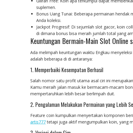
Giliran Free: Koin apa terkumpul dapat memberik
suplemen.
Bonus Uang Tunai: Beberapa permainan hendak me
Anda koleksi.
Jackpot Progresif: Di sejumlah slot gacor, koin
di dimana bonus bisa meraih jumlah total yang ama
Keuntungan Bermain-Main Slot Online se
Ada melimpah keuntungan waktu Engkau menyeleksi un
adalah beberapa di di antaranya:
1. Memperbaiki Kesempatan Berhasil
Salah nomor satu profit utama asal ciri ini merupaka
Kamu meraih jalan masuk ke bermacam-macam bonu
mempertaruhkan lebih besar berlimpah duit.
2. Pengalaman Melakukan Permainan yang Lebih S
Feature coin kumpulkan menyertakan komponen berin
artis777
tetapi juga aktif mengumpulkan koin, yang 
3. Variasi dalam Gim