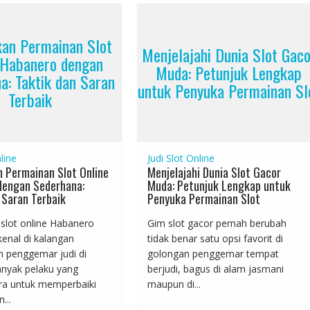
an Permainan Slot
Menjelajahi Dunia Slot Gaco
 Habanero dengan
Muda: Petunjuk Lengkap
a: Taktik dan Saran
untuk Penyuka Permainan Sl
Terbaik
line
Judi Slot Online
 Permainan Slot Online
Menjelajahi Dunia Slot Gacor
dengan Sederhana:
Muda: Petunjuk Lengkap untuk
 Saran Terbaik
Penyuka Permainan Slot
slot online Habanero
Gim slot gacor pernah berubah
enal di kalangan
tidak benar satu opsi favorit di
 penggemar judi di
golongan penggemar tempat
anyak pelaku yang
berjudi, bagus di alam jasmani
ra untuk memperbaiki
maupun di...
...