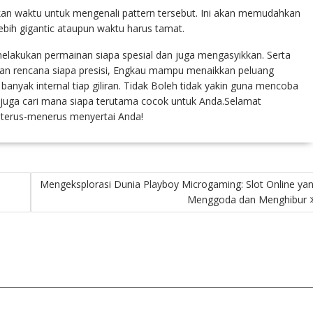
kan waktu untuk mengenali pattern tersebut. Ini akan memudahkan
ebih gigantic ataupun waktu harus tamat.
 melakukan permainan siapa spesial dan juga mengasyikkan. Serta
akan rencana siapa presisi, Engkau mampu menaikkan peluang
anyak internal tiap giliran. Tidak Boleh tidak yakin guna mencoba
juga cari mana siapa terutama cocok untuk Anda.Selamat
terus-menerus menyertai Anda!
Mengeksplorasi Dunia Playboy Microgaming: Slot Online ya
Menggoda dan Menghibur