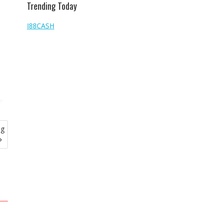
Trending Today
I88CASH
ng