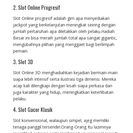
2. Slot Online Progresif
Slot Online progresif adalah gim apa menyediakan
jackpot yang berkelanjutan meningkat seiring dengan
jumlah pertaruhan apa diletakkan oleh pelaku.Hadiah
Besar ini bisa meraih jumlah total apa sangat gigantic,
mengubahnya pilihan yang menggaet bagi berlimpah
pemain.
3. Slot 3D
Slot Online 3D menghadiahkan kejadian bermain-main
siapa lebih intensif serta ilustrasi tiga dimensi. Mereka
acap kali dilengkapi dengan kisah siapa perkasa dan
juga karakter yang hidup, meningkatkan keterlibatan
pelaku.
4. Slot Gacor Klasik
Slot konvensional, walaupun simpel, ajeg memiliki
tenaga panggil tersendiri.Orang-Orang Itu lazimnya