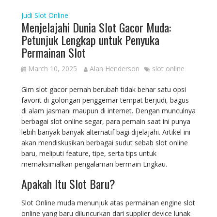
Judi Slot Online
Menjelajahi Dunia Slot Gacor Muda:
Petunjuk Lengkap untuk Penyuka
Permainan Slot
March 10, 2025
Alan Henderson
slot online
Gim slot gacor pernah berubah tidak benar satu opsi
favorit di golongan penggemar tempat berjudi, bagus
di alam jasmani maupun di internet. Dengan munculnya
berbagai slot online segar, para pemain saat ini punya
lebih banyak banyak alternatif bagi dijelajahi. Artikel ini
akan mendiskusikan berbagai sudut sebab slot online
baru, meliputi feature, tipe, serta tips untuk
memaksimalkan pengalaman bermain Engkau.
Apakah Itu Slot Baru?
Slot Online muda menunjuk atas permainan engine slot
online yang baru diluncurkan dari supplier device lunak