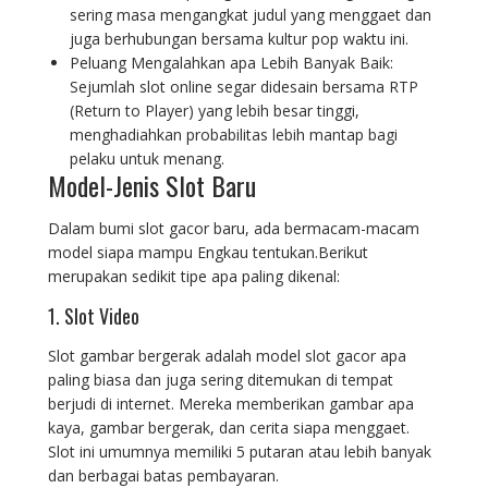
sering masa mengangkat judul yang menggaet dan
juga berhubungan bersama kultur pop waktu ini.
Peluang Mengalahkan apa Lebih Banyak Baik:
Sejumlah slot online segar didesain bersama RTP
(Return to Player) yang lebih besar tinggi,
menghadiahkan probabilitas lebih mantap bagi
pelaku untuk menang.
Model-Jenis Slot Baru
Dalam bumi slot gacor baru, ada bermacam-macam
model siapa mampu Engkau tentukan.Berikut
merupakan sedikit tipe apa paling dikenal:
1. Slot Video
Slot gambar bergerak adalah model slot gacor apa
paling biasa dan juga sering ditemukan di tempat
berjudi di internet. Mereka memberikan gambar apa
kaya, gambar bergerak, dan cerita siapa menggaet.
Slot ini umumnya memiliki 5 putaran atau lebih banyak
dan berbagai batas pembayaran.