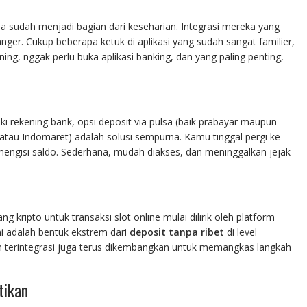
a sudah menjadi bagian dari keseharian. Integrasi mereka yang
ger. Cukup beberapa ketuk di aplikasi yang sudah sangat familier,
ng, nggak perlu buka aplikasi banking, dan yang paling penting,
 rekening bank, opsi deposit via pulsa (baik prabayar maupun
t atau Indomaret) adalah solusi sempurna. Kamu tinggal pergi ke
mengisi saldo. Sederhana, mudah diakses, dan meninggalkan jejak
kripto untuk transaksi slot online mulai dilirik oleh platform
ni adalah bentuk ekstrem dari
deposit tanpa ribet
di level
ebih terintegrasi juga terus dikembangkan untuk memangkas langkah
tikan