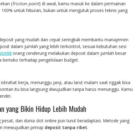
ekan (
friction point
) di awal, kamu masuk ke dalam permainan
mu 100% untuk hiburan, bukan untuk mengutuk proses teknis yang
tem deposit yang mudah dan cepat seringkali membantu manajemen
sit dalam jumlah yang lebih terkontrol, sesuai kebutuhan sesi
slot88
orang cenderung melakukan deposit dalam jumlah besar
isa berisiko terhadap pengelolaan budget.
t istirahat kerja, menunggu janji, atau larut malam saat nggak bisa
pontan itu bisa langsung diwujudkan tanpa harus menunggu. Kamu
ndiri.
n yang Bikin Hidup Lebih Mudah
pesat, dan dunia slot online pun turut beradaptasi. Metode yang
am mewujudkan prinsip
deposit tanpa ribet
.