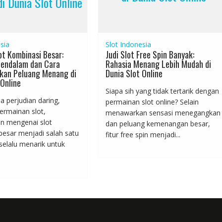
i Dunia Slot Online
sia
Slot Indonesia
ot Kombinasi Besar:
Judi Slot Free Spin Banyak:
Mendalam dan Cara
Rahasia Menang Lebih Mudah di
kan Peluang Menang di
Dunia Slot Online
 Online
Siapa sih yang tidak tertarik dengan
a perjudian daring,
permainan slot online? Selain
ermainan slot,
menawarkan sensasi menegangkan
 mengenai slot
dan peluang kemenangan besar,
besar menjadi salah satu
fitur free spin menjadi...
selalu menarik untuk