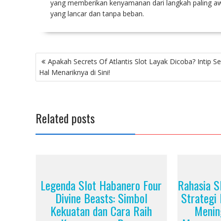
yang memberikan kenyamanan dari langkah paling awa
yang lancar dan tanpa beban.
Post
Apakah Secrets Of Atlantis Slot Layak Dicoba? Intip 
navigation
Hal Menariknya di Sini!
Related posts
Legenda Slot Habanero Four
Rahasia S
Divine Beasts: Simbol
Strategi
Kekuatan dan Cara Raih
Menin