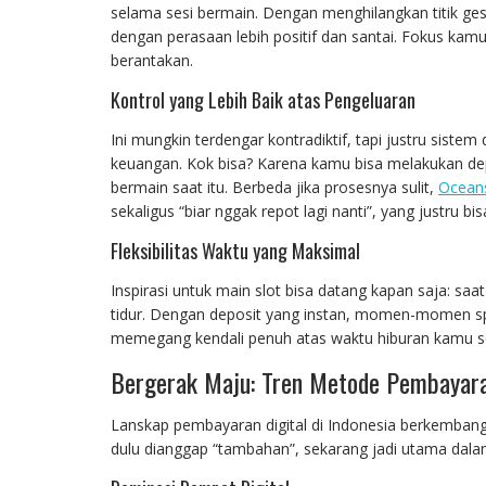
selama sesi bermain. Dengan menghilangkan titik ges
dengan perasaan lebih positif dan santai. Fokus ka
berantakan.
Kontrol yang Lebih Baik atas Pengeluaran
Ini mungkin terdengar kontradiktif, tapi justru sis
keuangan. Kok bisa? Karena kamu bisa melakukan depo
bermain saat itu. Berbeda jika prosesnya sulit,
Ocean
sekaligus “biar nggak repot lagi nanti”, yang justru b
Fleksibilitas Waktu yang Maksimal
Inspirasi untuk main slot bisa datang kapan saja: saa
tidur. Dengan deposit yang instan, momen-momen s
memegang kendali penuh atas waktu hiburan kamu se
Bergerak Maju: Tren Metode Pembayara
Lanskap pembayaran digital di Indonesia berkembang 
dulu dianggap “tambahan”, sekarang jadi utama dal