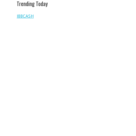
Trending Today
I88CASH