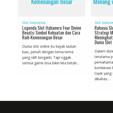
Kemenangan Besar
Menang d
Slot Indonesia
Slot Indone
Legenda Slot Habanero Four Divine
Rahasia Sl
Beasts: Simbol Kekuatan dan Cara
Strategi 
Raih Kemenangan Besar
Meningkat
Dunia Slot
Dunia slot online itu kayak lautan
Dalam duni
luas, penuh dengan tema-tema
terutama p
yang silih berganti. Tapi nggak
pemahaman
semua game bisa bikin kita betah...
kombinasi 
topik yang 
dibahas....