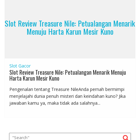
Slot Review Treasure Nile: Petualangan Menarik
Menuju Harta Karun Mesir Kuno
Slot Gacor
Slot Review Treasure Nile: Petualangan Menarik Menuju
Harta Karun Mesir Kuno
Pengenalan tentang Treasure NileAnda pernah bermimpi
menjelajahi dunia penuh misteri dan keindahan kuno? Jika
jawaban kamu ya, maka tidak ada salahnya...