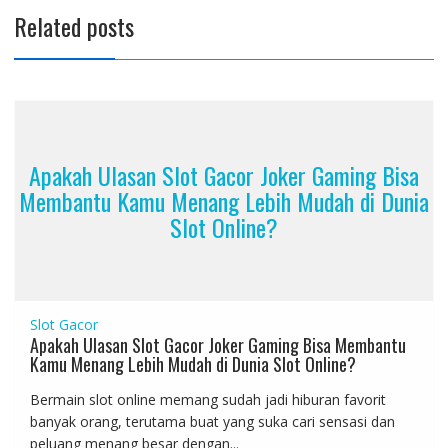
Related posts
Apakah Ulasan Slot Gacor Joker Gaming Bisa
Membantu Kamu Menang Lebih Mudah di Dunia
Slot Online?
Slot Gacor
Apakah Ulasan Slot Gacor Joker Gaming Bisa Membantu
Kamu Menang Lebih Mudah di Dunia Slot Online?
Bermain slot online memang sudah jadi hiburan favorit
banyak orang, terutama buat yang suka cari sensasi dan
peluang menang besar dengan...