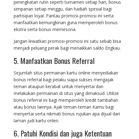
peningkatan rutin seperti turnamen setiap hari, bonus
simpanan setiap minggu, dan hadiah spesial bagi
partisipan loyal. Pantau promosi-promosi ini serta
manfaatkan kemungkinan guna memperoleh bonus
ekstra serta bonus memesona.
Jangan lewatkan promosi-promosi ini satu sebab bisa
menjadi peluang perak bagi menaikkan saldo Engkau.
5. Manfaatkan Bonus Referral
Sejumlah situs permainan kartu online menyediakan
bonus referral bagi pelaku siapa sukses mengajak
teman ataupun kerabat untuk menyertai dan
melakukan permainan di situs yang dimaksud. Utilize
bonus referral ini bagi memperoleh kredit tambahan
atau bonus lainnya. Ajak teman-teman Kamu bagi
menyertai serta nikmati bonus rujukan apa dijual dari
laman judi kartu onlen.
6. Patuhi Kondisi dan juga Ketentuan