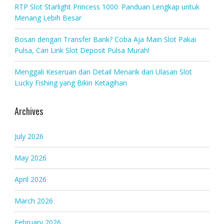
RTP Slot Starlight Princess 1000: Panduan Lengkap untuk
Menang Lebih Besar
Bosan dengan Transfer Bank? Coba Aja Main Slot Pakai
Pulsa, Cari Link Slot Deposit Pulsa Murah!
Menggali Keseruan dan Detail Menarik dari Ulasan Slot
Lucky Fishing yang Bikin Ketagihan
Archives
July 2026
May 2026
April 2026
March 2026
February 2026