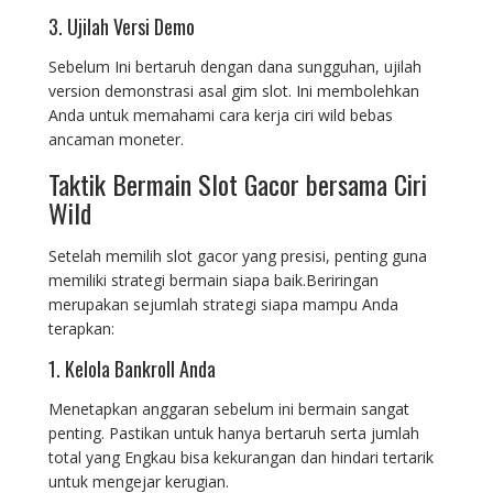
3. Ujilah Versi Demo
Sebelum Ini bertaruh dengan dana sungguhan, ujilah
version demonstrasi asal gim slot. Ini membolehkan
Anda untuk memahami cara kerja ciri wild bebas
ancaman moneter.
Taktik Bermain Slot Gacor bersama Ciri
Wild
Setelah memilih slot gacor yang presisi, penting guna
memiliki strategi bermain siapa baik.Beriringan
merupakan sejumlah strategi siapa mampu Anda
terapkan:
1. Kelola Bankroll Anda
Menetapkan anggaran sebelum ini bermain sangat
penting. Pastikan untuk hanya bertaruh serta jumlah
total yang Engkau bisa kekurangan dan hindari tertarik
untuk mengejar kerugian.