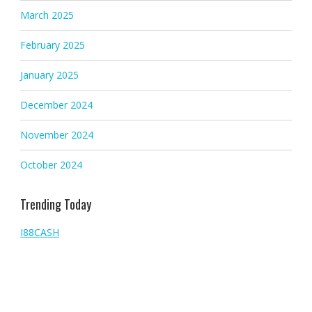
March 2025
February 2025
January 2025
December 2024
November 2024
October 2024
Trending Today
I88CASH