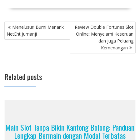
Post
Menelusuri Bumi Menarik
Review Double Fortunes Slot
navigation
NetEnt Jumanji
Online: Menyelami Keseruan
dan juga Peluang
Kemenangan
Related posts
Main Slot Tanpa Bikin Kantong Bolong: Panduan
Lengkap Bermain dengan Modal Terbatas