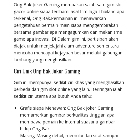
Ong Bak Joker Gaming merupakan salah satu gim slot
gacor online siapa terilhami asal film laga Thailand apa
terkenal, Ong Bak.Permainan ini menawarkan
pengetahuan bermain-main siapa menggembirakan
bersama gambar apa mengagumkan dan mekanisme
game apa inovasi. Di Dalam gim ini, partisipan akan
diajak untuk menjelajahi alam adventure sementara
mencoba mencapai kejayaan besar melalui gabungan
lambang yang menghasilkan.
Ciri Unik Ong Bak Joker Gaming
Gim ini mempunyai sedikit ciri khas yang menghasilkan
berbeda dari gim slot online yang lain. Beriringan ialah
sedikit ciri utama apa butuh Anda tahu:
Grafis siapa Menawan: Ong Bak Joker Gaming
memamerkan gambar berkualitas tinggian apa
membawa pemain ke internal suasana gambar
hidup Ong Bak.
Masing-Masing detail, memulai dari sifat sampai