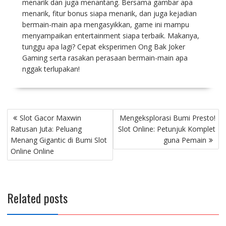
menarik dan juga menantang. Bersama gambar apa
menarik, fitur bonus siapa menarik, dan juga kejadian
bermain-main apa mengasyikkan, game ini mampu
menyampaikan entertainment siapa terbaik. Makanya,
tunggu apa lagi? Cepat eksperimen Ong Bak Joker
Gaming serta rasakan perasaan bermain-main apa
nggak terlupakan!
Post
Slot Gacor Maxwin
Mengeksplorasi Bumi Presto!
navigation
Ratusan Juta: Peluang
Slot Online: Petunjuk Komplet
Menang Gigantic di Bumi Slot
guna Pemain
Online Online
Related posts