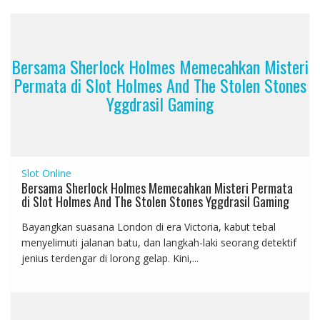
Bersama Sherlock Holmes Memecahkan Misteri
Permata di Slot Holmes And The Stolen Stones
Yggdrasil Gaming
Slot Online
Bersama Sherlock Holmes Memecahkan Misteri Permata
di Slot Holmes And The Stolen Stones Yggdrasil Gaming
Bayangkan suasana London di era Victoria, kabut tebal
menyelimuti jalanan batu, dan langkah-laki seorang detektif
jenius terdengar di lorong gelap. Kini,...