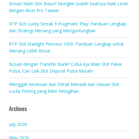
Bosan Main Slot Biasa? Mungkin Sudah Saatnya Naik Level
dengan Akun Pro Taiwan
RTP Slot Lucky Streak 3 Pragmatic Play: Panduan Lengkap
dan Strategi Menang yang Menguntungkan
RTP Slot Starlight Princess 1000: Panduan Lengkap untuk
Menang Lebih Besar
Bosan dengan Transfer Bank? Coba Aja Main Slot Pakai
Pulsa, Cari Link Slot Deposit Pulsa Murah!
Menggali Keseruan dan Detail Menarik dari Ulasan Slot
Lucky Fishing yang Bikin Ketagihan
Archives
July 2026
May 2026