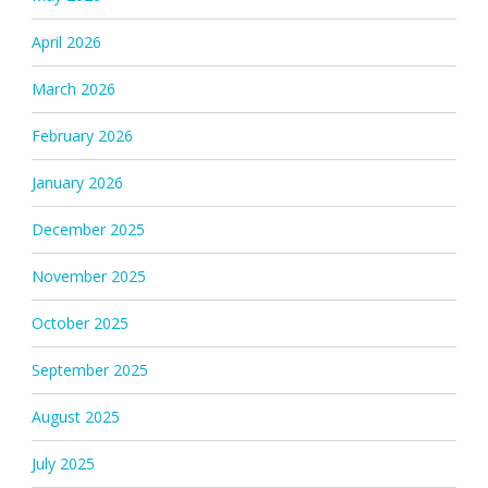
April 2026
March 2026
February 2026
January 2026
December 2025
November 2025
October 2025
September 2025
August 2025
July 2025