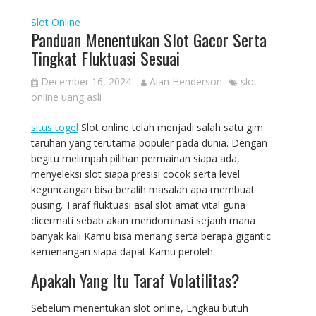
Slot Online
Panduan Menentukan Slot Gacor Serta
Tingkat Fluktuasi Sesuai
December 16, 2024
Alan Henderson
slot
online uang asli
situs togel
Slot online telah menjadi salah satu gim
taruhan yang terutama populer pada dunia. Dengan
begitu melimpah pilihan permainan siapa ada,
menyeleksi slot siapa presisi cocok serta level
keguncangan bisa beralih masalah apa membuat
pusing. Taraf fluktuasi asal slot amat vital guna
dicermati sebab akan mendominasi sejauh mana
banyak kali Kamu bisa menang serta berapa gigantic
kemenangan siapa dapat Kamu peroleh.
Apakah Yang Itu Taraf Volatilitas?
Sebelum menentukan slot online, Engkau butuh