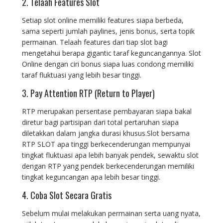
2. Telaah Features Slot
Setiap slot online memiliki features siapa berbeda,
sama seperti jumlah paylines, jenis bonus, serta topik
permainan. Telaah features dari tiap slot bagi
mengetahui berapa gigantic taraf keguncangannya. Slot
Online dengan ciri bonus siapa luas condong memiliki
taraf fluktuasi yang lebih besar tinggi.
3. Pay Attention RTP (Return to Player)
RTP merupakan persentase pembayaran siapa bakal
diretur bagi partisipan dari total pertaruhan siapa
diletakkan dalam jangka durasi khusus.Slot bersama
RTP SLOT apa tinggi berkecenderungan mempunyai
tingkat fluktuasi apa lebih banyak pendek, sewaktu slot
dengan RTP yang pendek berkecenderungan memiliki
tingkat keguncangan apa lebih besar tinggi.
4. Coba Slot Secara Gratis
Sebelum mulai melakukan permainan serta uang nyata,