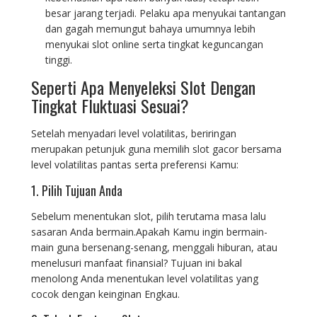
besar jarang terjadi. Pelaku apa menyukai tantangan
dan gagah memungut bahaya umumnya lebih
menyukai slot online serta tingkat keguncangan
tinggi.
Seperti Apa Menyeleksi Slot Dengan
Tingkat Fluktuasi Sesuai?
Setelah menyadari level volatilitas, beriringan
merupakan petunjuk guna memilih slot gacor bersama
level volatilitas pantas serta preferensi Kamu:
1. Pilih Tujuan Anda
Sebelum menentukan slot, pilih terutama masa lalu
sasaran Anda bermain.Apakah Kamu ingin bermain-
main guna bersenang-senang, menggali hiburan, atau
menelusuri manfaat finansial? Tujuan ini bakal
menolong Anda menentukan level volatilitas yang
cocok dengan keinginan Engkau.