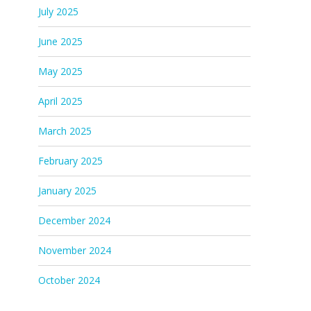
July 2025
June 2025
May 2025
April 2025
March 2025
February 2025
January 2025
December 2024
November 2024
October 2024