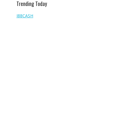
Trending Today
I88CASH