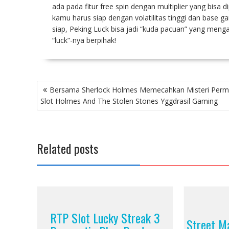
ada pada fitur free spin dengan multiplier yang bisa 
kamu harus siap dengan volatilitas tinggi dan base
siap, Peking Luck bisa jadi “kuda pacuan” yang m
“luck”-nya berpihak!
Post
Bersama Sherlock Holmes Memecahkan Misteri Perma
navigation
Slot Holmes And The Stolen Stones Yggdrasil Gaming
Related posts
RTP Slot Lucky Streak 3
Street Ma