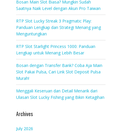
Bosan Main Slot Biasa? Mungkin Sudah
Saatnya Naik Level dengan Akun Pro Taiwan
RTP Slot Lucky Streak 3 Pragmatic Play:
Panduan Lengkap dan Strategi Menang yang
Menguntungkan
RTP Slot Starlight Princess 1000: Panduan
Lengkap untuk Menang Lebih Besar
Bosan dengan Transfer Bank? Coba Aja Main
Slot Pakai Pulsa, Cari Link Slot Deposit Pulsa
Murah!
Menggali Keseruan dan Detail Menarik dari
Ulasan Slot Lucky Fishing yang Bikin Ketagihan
Archives
July 2026