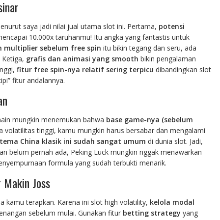
sinar
nurut saya jadi nilai jual utama slot ini. Pertama,
potensi
mencapai 10.000x taruhanmu! Itu angka yang fantastis untuk
n multiplier sebelum free spin
itu bikin tegang dan seru, ada
 Ketiga,
grafis dan animasi yang smooth
bikin pengalaman
inggi,
fitur free spin-nya relatif sering terpicu
dibandingkan slot
ipi” fitur andalannya.
an
pemain mungkin menemukan bahwa
base game-nya (sebelum
a volatilitas tinggi, kamu mungkin harus bersabar dan mengalami
tema China klasik ini sudah sangat umum
di dunia slot. Jadi,
 dan belum pernah ada, Peking Luck mungkin nggak menawarkan
 penyempurnaan formula yang sudah terbukti menarik.
r Makin Joss
kamu terapkan. Karena ini slot high volatility,
kelola modal
enangan sebelum mulai. Gunakan fitur
betting strategy
yang