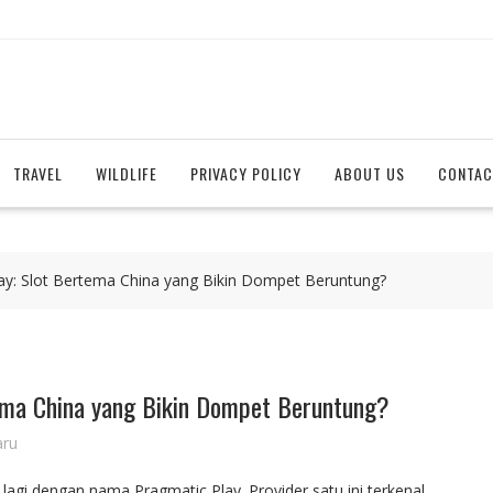
TRAVEL
WILDLIFE
PRIVACY POLICY
ABOUT US
CONTAC
ay: Slot Bertema China yang Bikin Dompet Beruntung?
ema China yang Bikin Dompet Beruntung?
aru
lagi dengan nama Pragmatic Play. Provider satu ini terkenal