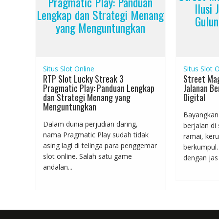
Pragmatic Play: Panduan
Ilusi
Lengkap dan Strategi Menang
Gulun
yang Menguntungkan
Situs Slot Online
Situs Slot 
RTP Slot Lucky Streak 3
Street Magi
Pragmatic Play: Panduan Lengkap
Jalanan Be
dan Strategi Menang yang
Digital
Menguntungkan
Bayangkan 
Dalam dunia perjudian daring,
berjalan di
nama Pragmatic Play sudah tidak
ramai, ker
asing lagi di telinga para penggemar
berkumpul.
slot online. Salah satu game
dengan jas 
andalan...