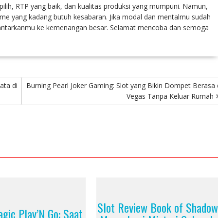
dipilih, RTP yang baik, dan kualitas produksi yang mumpuni. Namun,
 game yang kadang butuh kesabaran. Jika modal dan mentalmu sudah
engantarkanmu ke kemenangan besar. Selamat mencoba dan semoga
ta di
Burning Pearl Joker Gaming: Slot yang Bikin Dompet Berasa 
Vegas Tanpa Keluar Rumah
Slot Review Book of Shadow
gic Play’N Go: Saat