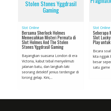
Pragmati
Stolen Stones Yggdrasil
Gaming
Slot Online
Slot Online
Bersama Sherlock Holmes
Seberapa 
Memecahkan Misteri Permata di
Slot Lucky
Slot Holmes And The Stolen
Play untuk
Stones Yggdrasil Gaming
Bicara soal
Bayangkan suasana London di era
kita nggak
Victoria, kabut tebal menyelimuti
besar seper
jalanan batu, dan langkah-laki
satu game 
seorang detektif jenius terdengar di
lorong gelap. Kini,...