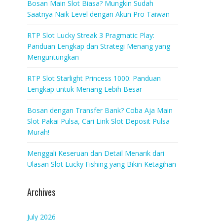
Bosan Main Slot Biasa? Mungkin Sudah
Saatnya Naik Level dengan Akun Pro Taiwan
RTP Slot Lucky Streak 3 Pragmatic Play:
Panduan Lengkap dan Strategi Menang yang
Menguntungkan
RTP Slot Starlight Princess 1000: Panduan
Lengkap untuk Menang Lebih Besar
Bosan dengan Transfer Bank? Coba Aja Main
Slot Pakai Pulsa, Cari Link Slot Deposit Pulsa
Murah!
Menggali Keseruan dan Detail Menarik dari
Ulasan Slot Lucky Fishing yang Bikin Ketagihan
Archives
July 2026