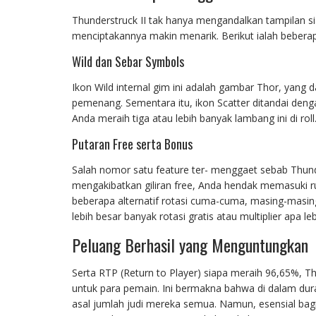
Thunderstruck II tak hanya mengandalkan tampilan sia
menciptakannya makin menarik. Berikut ialah beberap
Wild dan Sebar Symbols
Ikon Wild internal gim ini adalah gambar Thor, ya
pemenang. Sementara itu, ikon Scatter ditandai denga
Anda meraih tiga atau lebih banyak lambang ini di roll
Putaran Free serta Bonus
Salah nomor satu feature ter- menggaet sebab Thund
mengakibatkan giliran free, Anda hendak memasuki
beberapa alternatif rotasi cuma-cuma, masing-masin
lebih besar banyak rotasi gratis atau multiplier apa l
Peluang Berhasil yang Menguntungkan
Serta RTP (Return to Player) siapa meraih 96,65%,
untuk para pemain. Ini bermakna bahwa di dalam dur
asal jumlah judi mereka semua. Namun, esensial bagi 