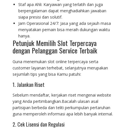
Staf apa Ahli: Karyawan yang terlatih dan juga
berpengalaman dapat menghadiahkan jawaban
siapa presisi dan solutif.
Jam Operasional 24/7: Jasa yang ada sejauh masa
menyatakan pemain bisa meraih dukungan waktu
hanya.
Petunjuk Memilih Slot Terpercaya
dengan Pelanggan Service Terbaik
Guna menemukan slot online terpercaya serta
customer layanan terhebat, selanjutnya merupakan
sejumlah tips yang bisa Kamu patuhi:
1. Jalankan Riset
Sebelum mendaftar, kerjakan riset mengenai website
yang Anda pertimbangkan.Bacalah ulasan asal
partisipan berbeda dan teliti perkumpulan pertaruhan
guna memperoleh informasi apa lebih banyak internal.
2. Cek Lisensi dan Regulasi