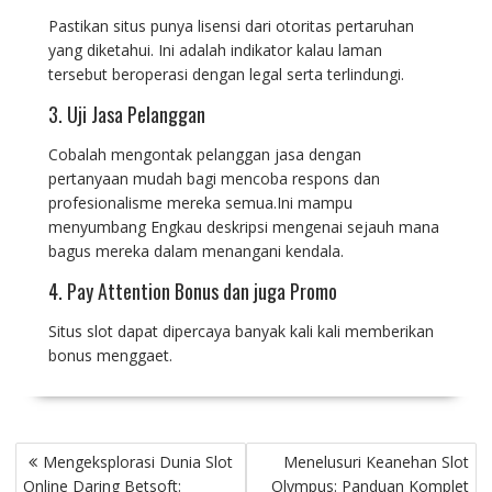
Pastikan situs punya lisensi dari otoritas pertaruhan
yang diketahui. Ini adalah indikator kalau laman
tersebut beroperasi dengan legal serta terlindungi.
3. Uji Jasa Pelanggan
Cobalah mengontak pelanggan jasa dengan
pertanyaan mudah bagi mencoba respons dan
profesionalisme mereka semua.Ini mampu
menyumbang Engkau deskripsi mengenai sejauh mana
bagus mereka dalam menangani kendala.
4. Pay Attention Bonus dan juga Promo
Situs slot dapat dipercaya banyak kali kali memberikan
bonus menggaet.
Post
Mengeksplorasi Dunia Slot
Menelusuri Keanehan Slot
navigation
Online Daring Betsoft:
Olympus: Panduan Komplet