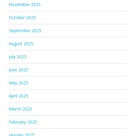
November 2025
October 2025
September 2025
August 2025
July 2025
June 2025
May 2025
April 2025
March 2025
February 2025
January 2025