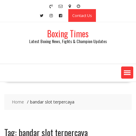
Skip
to
Contact Us
content
Boxing Times
Latest Boxing News, Fights & Champion Updates
Home
bandar slot terpercaya
Tag:
bandar slot terpercaya