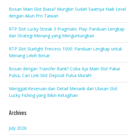
Bosan Main Slot Biasa? Mungkin Sudah Saatnya Naik Level
dengan Akun Pro Taiwan
RTP Slot Lucky Streak 3 Pragmatic Play: Panduan Lengkap
dan Strategi Menang yang Menguntungkan
RTP Slot Starlight Princess 1000: Panduan Lengkap untuk
Menang Lebih Besar
Bosan dengan Transfer Bank? Coba Aja Main Slot Pakai
Pulsa, Cari Link Slot Deposit Pulsa Murah!
Menggali Keseruan dan Detail Menarik dari Ulasan Slot
Lucky Fishing yang Bikin Ketagihan
Archives
July 2026