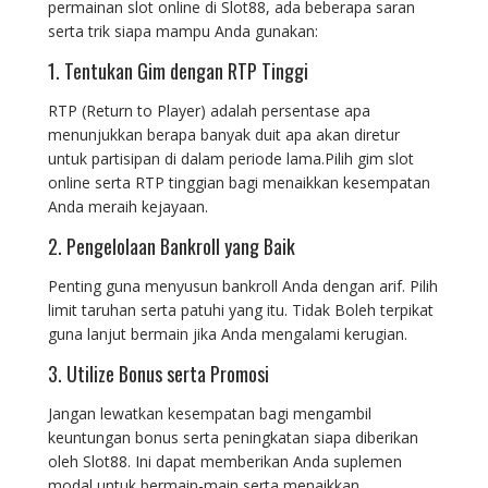
permainan slot online di Slot88, ada beberapa saran
serta trik siapa mampu Anda gunakan:
1. Tentukan Gim dengan RTP Tinggi
RTP (Return to Player) adalah persentase apa
menunjukkan berapa banyak duit apa akan diretur
untuk partisipan di dalam periode lama.Pilih gim slot
online serta RTP tinggian bagi menaikkan kesempatan
Anda meraih kejayaan.
2. Pengelolaan Bankroll yang Baik
Penting guna menyusun bankroll Anda dengan arif. Pilih
limit taruhan serta patuhi yang itu. Tidak Boleh terpikat
guna lanjut bermain jika Anda mengalami kerugian.
3. Utilize Bonus serta Promosi
Jangan lewatkan kesempatan bagi mengambil
keuntungan bonus serta peningkatan siapa diberikan
oleh Slot88. Ini dapat memberikan Anda suplemen
modal untuk bermain-main serta menaikkan