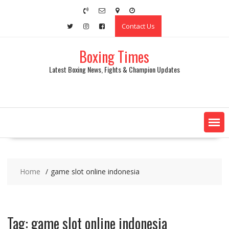
Skip
to
Contact Us
content
Boxing Times
Latest Boxing News, Fights & Champion Updates
Home
game slot online indonesia
Tag:
game slot online indonesia