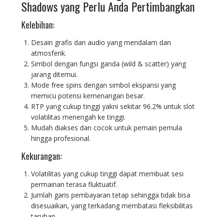
Shadows yang Perlu Anda Pertimbangkan
Kelebihan:
Desain grafis dan audio yang mendalam dan
atmosferik.
Simbol dengan fungsi ganda (wild & scatter) yang
jarang ditemui.
Mode free spins dengan simbol ekspansi yang
memicu potensi kemenangan besar.
RTP yang cukup tinggi yakni sekitar 96.2% untuk slot
volatilitas menengah ke tinggi.
Mudah diakses dan cocok untuk pemain pemula
hingga profesional.
Kekurangan:
Volatilitas yang cukup tinggi dapat membuat sesi
permainan terasa fluktuatif.
Jumlah garis pembayaran tetap sehingga tidak bisa
disesuaikan, yang terkadang membatasi fleksibilitas
taruhan.