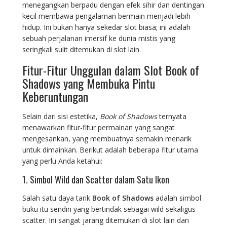
menegangkan berpadu dengan efek sihir dan dentingan
kecil membawa pengalaman bermain menjadi lebih
hidup. Ini bukan hanya sekedar slot biasa; ini adalah
sebuah perjalanan imersif ke dunia mistis yang
seringkali sulit ditemukan di slot lain.
Fitur-Fitur Unggulan dalam Slot Book of
Shadows yang Membuka Pintu
Keberuntungan
Selain dari sisi estetika,
Book of Shadows
ternyata
menawarkan fitur-fitur permainan yang sangat
mengesankan, yang membuatnya semakin menarik
untuk dimainkan. Berikut adalah beberapa fitur utama
yang perlu Anda ketahui:
1. Simbol Wild dan Scatter dalam Satu Ikon
Salah satu daya tarik
Book of Shadows
adalah simbol
buku itu sendiri yang bertindak sebagai wild sekaligus
scatter. Ini sangat jarang ditemukan di slot lain dan