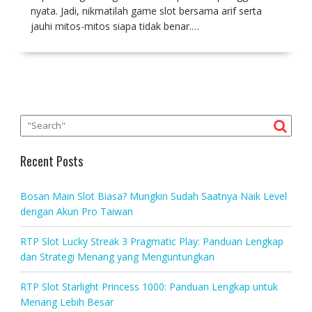
nyata. Jadi, nikmatilah game slot bersama arif serta
jauhi mitos-mitos siapa tidak benar.…
Recent Posts
Bosan Main Slot Biasa? Mungkin Sudah Saatnya Naik Level
dengan Akun Pro Taiwan
RTP Slot Lucky Streak 3 Pragmatic Play: Panduan Lengkap
dan Strategi Menang yang Menguntungkan
RTP Slot Starlight Princess 1000: Panduan Lengkap untuk
Menang Lebih Besar