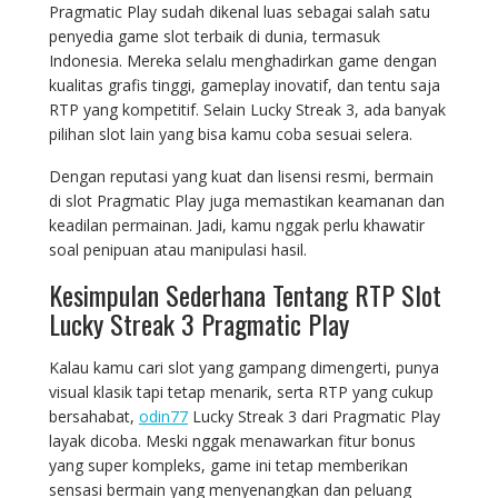
Pragmatic Play sudah dikenal luas sebagai salah satu
penyedia game slot terbaik di dunia, termasuk
Indonesia. Mereka selalu menghadirkan game dengan
kualitas grafis tinggi, gameplay inovatif, dan tentu saja
RTP yang kompetitif. Selain Lucky Streak 3, ada banyak
pilihan slot lain yang bisa kamu coba sesuai selera.
Dengan reputasi yang kuat dan lisensi resmi, bermain
di slot Pragmatic Play juga memastikan keamanan dan
keadilan permainan. Jadi, kamu nggak perlu khawatir
soal penipuan atau manipulasi hasil.
Kesimpulan Sederhana Tentang RTP Slot
Lucky Streak 3 Pragmatic Play
Kalau kamu cari slot yang gampang dimengerti, punya
visual klasik tapi tetap menarik, serta RTP yang cukup
bersahabat,
odin77
Lucky Streak 3 dari Pragmatic Play
layak dicoba. Meski nggak menawarkan fitur bonus
yang super kompleks, game ini tetap memberikan
sensasi bermain yang menyenangkan dan peluang