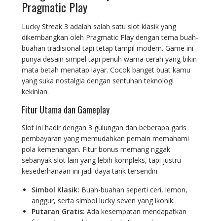
Pragmatic Play
Lucky Streak 3 adalah salah satu slot klasik yang
dikembangkan oleh Pragmatic Play dengan tema buah-
buahan tradisional tapi tetap tampil modern. Game ini
punya desain simpel tapi penuh warna cerah yang bikin
mata betah menatap layar. Cocok banget buat kamu
yang suka nostalgia dengan sentuhan teknologi
kekinian.
Fitur Utama dan Gameplay
Slot ini hadir dengan 3 gulungan dan beberapa garis
pembayaran yang memudahkan pemain memahami
pola kemenangan. Fitur bonus memang nggak
sebanyak slot lain yang lebih kompleks, tapi justru
kesederhanaan ini jadi daya tarik tersendiri.
Simbol Klasik:
Buah-buahan seperti ceri, lemon,
anggur, serta simbol lucky seven yang ikonik.
Putaran Gratis:
Ada kesempatan mendapatkan