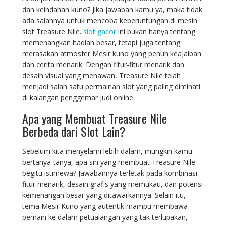
dan keindahan kuno? Jika jawaban kamu ya, maka tidak
ada salahnya untuk mencoba keberuntungan di mesin
slot Treasure Nile.
slot gacor
ini bukan hanya tentang
memenangkan hadiah besar, tetapi juga tentang
merasakan atmosfer Mesir kuno yang penuh keajaiban
dan cerita menarik. Dengan fitur-fitur menarik dan
desain visual yang menawan, Treasure Nile telah
menjadi salah satu permainan slot yang paling diminati
di kalangan penggemar judi online.
Apa yang Membuat Treasure Nile
Berbeda dari Slot Lain?
Sebelum kita menyelami lebih dalam, mungkin kamu
bertanya-tanya, apa sih yang membuat Treasure Nile
begitu istimewa? Jawabannya terletak pada kombinasi
fitur menarik, desain grafis yang memukau, dan potensi
kemenangan besar yang ditawarkannya. Selain itu,
tema Mesir Kuno yang autentik mampu membawa
pemain ke dalam petualangan yang tak terlupakan,