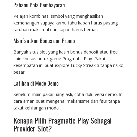
Pahami Pola Pembayaran
Pelajari kombinasi simbol yang menghasilkan
kemenangan supaya kamu tahu kapan harus pasang
taruhan maksimal dan kapan harus hemat.
Manfaatkan Bonus dan Promo
Banyak situs slot yang kasih bonus deposit atau free
spin khusus untuk game Pragmatic Play. Pakai
kesempatan ini buat explore Lucky Streak 3 tanpa risiko
besar.
Latihan di Mode Demo
Sebelum main pakai uang asli, coba dulu versi demo. Ini
cara aman buat mengenal mekanisme dan fitur tanpa
takut kehilangan modal.
Kenapa Pilih Pragmatic Play Sebagai
Provider Slot?