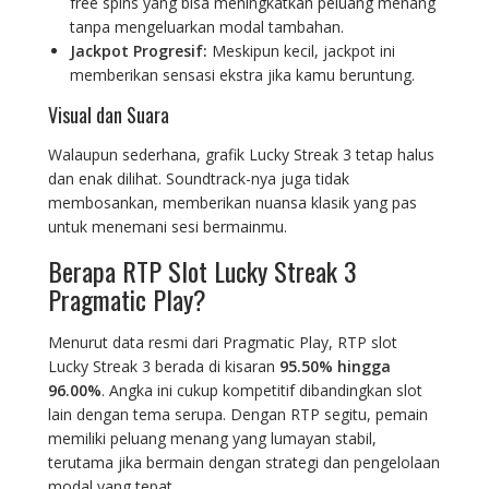
free spins yang bisa meningkatkan peluang menang
tanpa mengeluarkan modal tambahan.
Jackpot Progresif:
Meskipun kecil, jackpot ini
memberikan sensasi ekstra jika kamu beruntung.
Visual dan Suara
Walaupun sederhana, grafik Lucky Streak 3 tetap halus
dan enak dilihat. Soundtrack-nya juga tidak
membosankan, memberikan nuansa klasik yang pas
untuk menemani sesi bermainmu.
Berapa RTP Slot Lucky Streak 3
Pragmatic Play?
Menurut data resmi dari Pragmatic Play, RTP slot
Lucky Streak 3 berada di kisaran
95.50% hingga
96.00%
. Angka ini cukup kompetitif dibandingkan slot
lain dengan tema serupa. Dengan RTP segitu, pemain
memiliki peluang menang yang lumayan stabil,
terutama jika bermain dengan strategi dan pengelolaan
modal yang tepat.