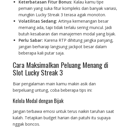
Keterbatasan Fitur Bonus:
Kalau kamu tipe
pemain yang suka fitur kompleks dan banyak variasi,
mungkin Lucky Streak 3 terasa agak monoton.
Volatilitas Sedang:
Artinya kemenangan besar
memang ada, tapi tidak terlalu sering muncul. Jadi
butuh kesabaran dan manajemen modal yang bijak.
Perlu Sabar:
Karena RTP dihitung jangka panjang,
jangan berharap langsung jackpot besar dalam
beberapa kali putar saja.
Cara Maksimalkan Peluang Menang di
Slot Lucky Streak 3
Biar pengalaman main kamu makin asik dan
berpeluang untung, coba beberapa tips ini:
Kelola Modal dengan Bijak
Jangan terbawa emosi untuk terus naikin taruhan saat
kalah. Tetapkan budget harian dan patuhi itu supaya
nggak boncos.