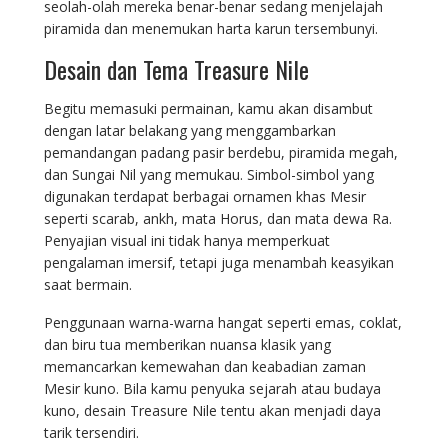
seolah-olah mereka benar-benar sedang menjelajah
piramida dan menemukan harta karun tersembunyi.
Desain dan Tema Treasure Nile
Begitu memasuki permainan, kamu akan disambut
dengan latar belakang yang menggambarkan
pemandangan padang pasir berdebu, piramida megah,
dan Sungai Nil yang memukau. Simbol-simbol yang
digunakan terdapat berbagai ornamen khas Mesir
seperti scarab, ankh, mata Horus, dan mata dewa Ra.
Penyajian visual ini tidak hanya memperkuat
pengalaman imersif, tetapi juga menambah keasyikan
saat bermain.
Penggunaan warna-warna hangat seperti emas, coklat,
dan biru tua memberikan nuansa klasik yang
memancarkan kemewahan dan keabadian zaman
Mesir kuno. Bila kamu penyuka sejarah atau budaya
kuno, desain Treasure Nile tentu akan menjadi daya
tarik tersendiri.