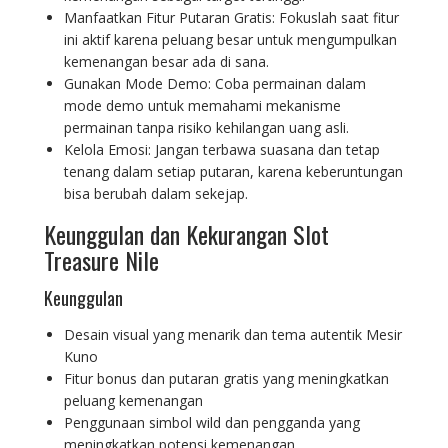
Manfaatkan Fitur Putaran Gratis: Fokuslah saat fitur
ini aktif karena peluang besar untuk mengumpulkan
kemenangan besar ada di sana.
Gunakan Mode Demo: Coba permainan dalam
mode demo untuk memahami mekanisme
permainan tanpa risiko kehilangan uang asli.
Kelola Emosi: Jangan terbawa suasana dan tetap
tenang dalam setiap putaran, karena keberuntungan
bisa berubah dalam sekejap.
Keunggulan dan Kekurangan Slot
Treasure Nile
Keunggulan
Desain visual yang menarik dan tema autentik Mesir
Kuno
Fitur bonus dan putaran gratis yang meningkatkan
peluang kemenangan
Penggunaan simbol wild dan pengganda yang
meningkatkan potensi kemenangan