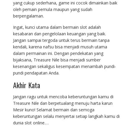
yang cukup sederhana, game ini cocok dimainkan baik
oleh pemain pemula maupun yang sudah
berpengalaman.
Ingat, kunci utama dalam bermain slot adalah
kesabaran dan pengelolaan keuangan yang baik.
Jangan sampai tergoda untuk terus bermain tanpa
kendali, karena nafsu bisa menjadi musuh utama
dalam permainan ini. Dengan pendekatan yang
bijaksana, Treasure Nile bisa menjadi sumber
kesenangan sekaligus kesempatan menambah pundi-
pundi pendapatan Anda.
Akhir Kata
Jangan ragu untuk mencoba keberuntungan kamu di
Treasure Nile dan berpetualang menuju harta karun
Mesir kuno! Selamat bermain dan semoga
keberuntungan selalu menyertai setiap langkah kamu di
dunia slot online.…