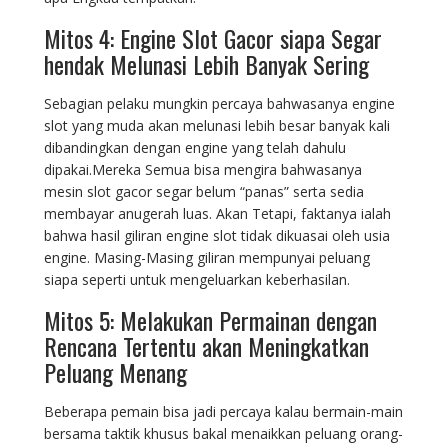
Mitos 4: Engine Slot Gacor siapa Segar
hendak Melunasi Lebih Banyak Sering
Sebagian pelaku mungkin percaya bahwasanya engine
slot yang muda akan melunasi lebih besar banyak kali
dibandingkan dengan engine yang telah dahulu
dipakai.Mereka Semua bisa mengira bahwasanya
mesin slot gacor segar belum “panas” serta sedia
membayar anugerah luas. Akan Tetapi, faktanya ialah
bahwa hasil giliran engine slot tidak dikuasai oleh usia
engine. Masing-Masing giliran mempunyai peluang
siapa seperti untuk mengeluarkan keberhasilan.
Mitos 5: Melakukan Permainan dengan
Rencana Tertentu akan Meningkatkan
Peluang Menang
Beberapa pemain bisa jadi percaya kalau bermain-main
bersama taktik khusus bakal menaikkan peluang orang-