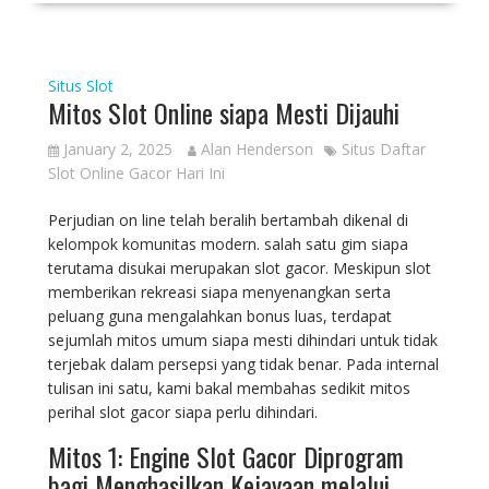
Situs Slot
Mitos Slot Online siapa Mesti Dijauhi
January 2, 2025
Alan Henderson
Situs Daftar
Slot Online Gacor Hari Ini
Perjudian on line telah beralih bertambah dikenal di
kelompok komunitas modern. salah satu gim siapa
terutama disukai merupakan slot gacor. Meskipun slot
memberikan rekreasi siapa menyenangkan serta
peluang guna mengalahkan bonus luas, terdapat
sejumlah mitos umum siapa mesti dihindari untuk tidak
terjebak dalam persepsi yang tidak benar. Pada internal
tulisan ini satu, kami bakal membahas sedikit mitos
perihal slot gacor siapa perlu dihindari.
Mitos 1: Engine Slot Gacor Diprogram
bagi Menghasilkan Kejayaan melalui