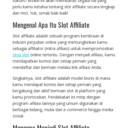
sukses? Artikel ini akan membahas segala hal yang
perlu kamu ketahui tentang slot affiliate secara lengkap
dan rinci. Yuk, simak baik-baik!
Mengenal Apa Itu Slot Affiliate
Slot affiliate adalah sebuah program kemitraan di
industri perjudian online yang memungkinkan kamu
sebagai affiliator (mitra afiliasi) untuk mempromosikan
situs slot
online tertentu. Dengan menjadi afiliasi, kamu
mendapatkan komisi dari setiap pemain yang
mendaftar dan bermain melalui link afiliasi Anda.
Singkatnya, slot affiliate adalah model bisnis di mana
kamu mendapat komisi dari setiap pemain yang
bergabung dan aktif bermain slot di platform yang
kamu promosikan. Pendekatan ini mirip dengan
program afiliasi lainnya yang umum digunakan di
berbagai bidang, mulai dari e-commerce hingga media
sosial.
Mengapa Menjadi Slot Affiliate