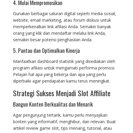
4. Mulai Mempromosikan
Gunakan berbagai saluran digital seperti media sosial,
website, email marketing, atau forum diskusi untuk
memperkenalkan link afiliasi Anda. Semakin banyak
orang yang klik dan mendaftar melalui link Anda,
semakin besar potensi penghasilan Anda.
5. Pantau dan Optimalkan Kinerja
Manfaatkan dashboard statistik yang disediakan oleh
program afiliasi untuk mengamati performa promosi.
Pelajari hal apa yang bekerja dan apa yang perlu
diperbaiki agar pendapatan kamu terus meningkat.
Strategi Sukses Menjadi Slot Affiliate
Bangun Konten Berkualitas dan Menarik
Agar pengunjung tertarik, kamu perlu menyajikan
konten yang informatif, menghibur, dan relevan. Buat
artikel review game slot, tips menang, tutorial, atau