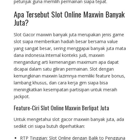
petunjuk guna memilih permainan siapa tepat.
Apa Tersebut Slot Online Maxwin Banyak
Juta?
Slot Gacor maxwin banyak juta merupakan jenis game
slot siapa memberikan hadiah besar bersama value
yang sangat besar, sering menggapai banyak juta mata
dana indonesia.Internal konteks judi, maxwin
mengandung arti kemenangan maximum apa dapat
dicapai dalam satu giliran permainan. Slot dengan
kemungkinan maxwin lazimnya memiliki feature bonus,
lambang khusus, dan cara kerja gim siapa bisa
meningkatkan kesempatan partisipan untuk meraih
jackpot.
Feature-Ciri Slot Online Maxwin Berlipat Juta
Untuk mengetahui slot gacor maxwin banyak juta, ada
sedikit ciri siapa butuh diperhatikan:
RTP Tinggian: Slot Online dengan Balik to Pengguna