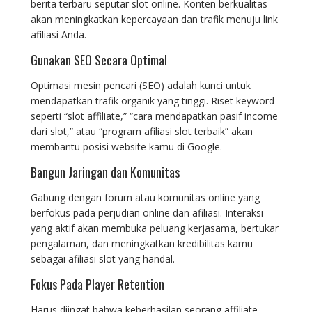
berita terbaru seputar slot online. Konten berkualitas
akan meningkatkan kepercayaan dan trafik menuju link
afiliasi Anda.
Gunakan SEO Secara Optimal
Optimasi mesin pencari (SEO) adalah kunci untuk
mendapatkan trafik organik yang tinggi. Riset keyword
seperti “slot affiliate,” “cara mendapatkan pasif income
dari slot,” atau “program afiliasi slot terbaik” akan
membantu posisi website kamu di Google.
Bangun Jaringan dan Komunitas
Gabung dengan forum atau komunitas online yang
berfokus pada perjudian online dan afiliasi. Interaksi
yang aktif akan membuka peluang kerjasama, bertukar
pengalaman, dan meningkatkan kredibilitas kamu
sebagai afiliasi slot yang handal.
Fokus Pada Player Retention
Harus diingat bahwa keberhasilan seorang affiliate