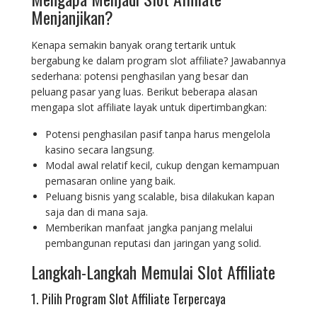
Menjanjikan?
Kenapa semakin banyak orang tertarik untuk
bergabung ke dalam program slot affiliate? Jawabannya
sederhana: potensi penghasilan yang besar dan
peluang pasar yang luas. Berikut beberapa alasan
mengapa slot affiliate layak untuk dipertimbangkan:
Potensi penghasilan pasif tanpa harus mengelola
kasino secara langsung.
Modal awal relatif kecil, cukup dengan kemampuan
pemasaran online yang baik.
Peluang bisnis yang scalable, bisa dilakukan kapan
saja dan di mana saja.
Memberikan manfaat jangka panjang melalui
pembangunan reputasi dan jaringan yang solid.
Langkah-Langkah Memulai Slot Affiliate
1. Pilih Program Slot Affiliate Terpercaya