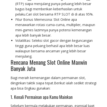
(RTP) siapa menjulang punya peluang lebih besar
bagus bagi memberikan keberhasilan untuk
pelaku.Cari slot bersama RTP SLOT di di atas 95%.
Fitur Bonus Memesona: Slot Online apa
menawarkan rotasi cuma-cuma, multiplier, maupun
mini-games lazimnya punya potensi kemenangan
apa lebih banyak besar.
Volatilitas: Seleksi slot gacor dengan keguncangan
tinggi guna peluang berhasil apa lebih besar luas
walaupun bersama ancaman yang lebih besar
menjulang.
Rencana Menang Slot Online Maxwin
Banyak Juta
Bagi meraih kemenangan dalam permainan slot,
diinginkan taktik siapa tepat.Berikut ialah sedikit strategi
apa bisa Engkau gunakan:
1. Kenali Permainan apa Kamu Mainkan
Sebelum bermula melakukan permainan, esensial bagi