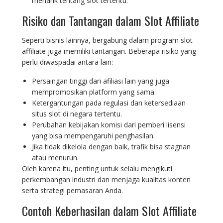
menarik tentang slot tertentu.
Risiko dan Tantangan dalam Slot Affiliate
Seperti bisnis lainnya, bergabung dalam program slot
affiliate juga memiliki tantangan. Beberapa risiko yang
perlu diwaspadai antara lain:
Persaingan tinggi dari afiliasi lain yang juga
mempromosikan platform yang sama.
Ketergantungan pada regulasi dan ketersediaan
situs slot di negara tertentu.
Perubahan kebijakan komisi dari pemberi lisensi
yang bisa mempengaruhi penghasilan.
Jika tidak dikelola dengan baik, trafik bisa stagnan
atau menurun.
Oleh karena itu, penting untuk selalu mengikuti
perkembangan industri dan menjaga kualitas konten
serta strategi pemasaran Anda.
Contoh Keberhasilan dalam Slot Affiliate