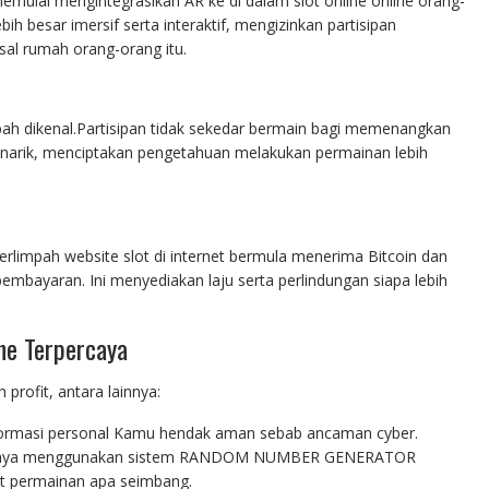
emulai mengintegrasikan AR ke di dalam slot online online orang-
ih besar imersif serta interaktif, mengizinkan partisipan
sal rumah orang-orang itu.
ah dikenal.Partisipan tidak sekedar bermain bagi memenangkan
a menarik, menciptakan pengetahuan melakukan permainan lebih
limpah website slot di internet bermula menerima Bitcoin dan
 pembayaran. Ini menyediakan laju serta perlindungan siapa lebih
ne Terpercaya
profit, antara lainnya:
nformasi personal Kamu hendak aman sebab ancaman cyber.
ipercaya menggunakan sistem RANDOM NUMBER GENERATOR
t permainan apa seimbang.