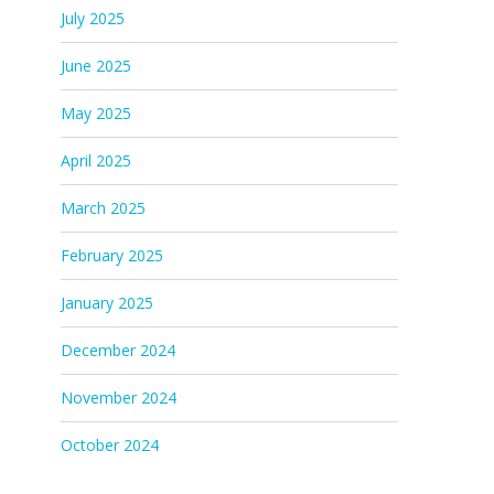
July 2025
June 2025
May 2025
April 2025
March 2025
February 2025
January 2025
December 2024
November 2024
October 2024