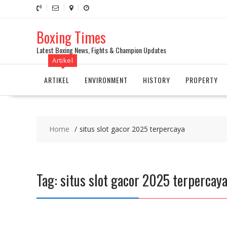
Skip
to
content
Boxing Times
Latest Boxing News, Fights & Champion Updates
Artikel
ARTIKEL
ENVIRONMENT
HISTORY
PROPERTY
Home
situs slot gacor 2025 terpercaya
Tag:
situs slot gacor 2025 terpercay