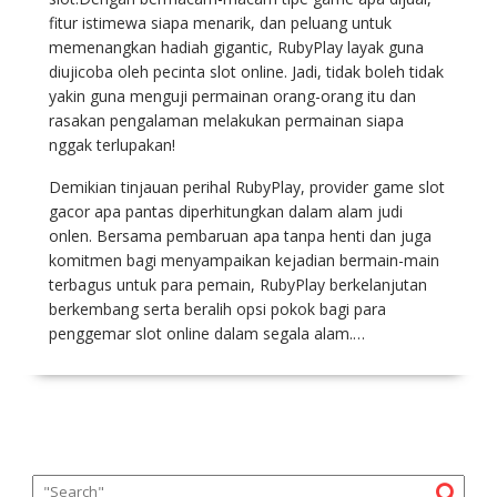
fitur istimewa siapa menarik, dan peluang untuk
memenangkan hadiah gigantic, RubyPlay layak guna
diujicoba oleh pecinta slot online. Jadi, tidak boleh tidak
yakin guna menguji permainan orang-orang itu dan
rasakan pengalaman melakukan permainan siapa
nggak terlupakan!
Demikian tinjauan perihal RubyPlay, provider game slot
gacor apa pantas diperhitungkan dalam alam judi
onlen. Bersama pembaruan apa tanpa henti dan juga
komitmen bagi menyampaikan kejadian bermain-main
terbagus untuk para pemain, RubyPlay berkelanjutan
berkembang serta beralih opsi pokok bagi para
penggemar slot online dalam segala alam.…