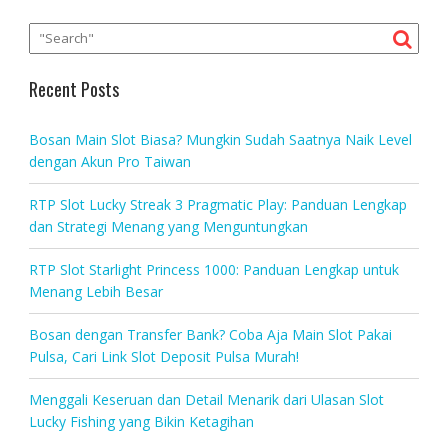
Recent Posts
Bosan Main Slot Biasa? Mungkin Sudah Saatnya Naik Level
dengan Akun Pro Taiwan
RTP Slot Lucky Streak 3 Pragmatic Play: Panduan Lengkap
dan Strategi Menang yang Menguntungkan
RTP Slot Starlight Princess 1000: Panduan Lengkap untuk
Menang Lebih Besar
Bosan dengan Transfer Bank? Coba Aja Main Slot Pakai
Pulsa, Cari Link Slot Deposit Pulsa Murah!
Menggali Keseruan dan Detail Menarik dari Ulasan Slot
Lucky Fishing yang Bikin Ketagihan