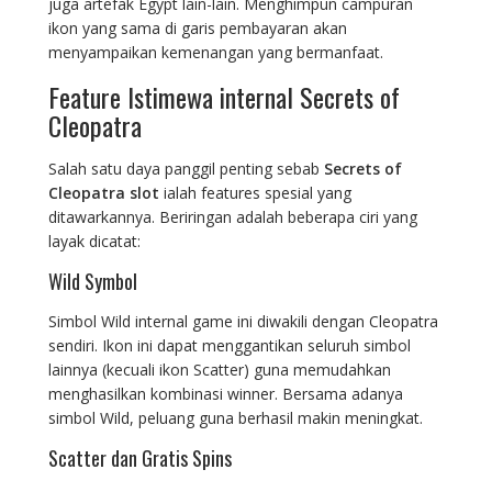
juga artefak Egypt lain-lain. Menghimpun campuran
ikon yang sama di garis pembayaran akan
menyampaikan kemenangan yang bermanfaat.
Feature Istimewa internal Secrets of
Cleopatra
Salah satu daya panggil penting sebab
Secrets of
Cleopatra slot
ialah features spesial yang
ditawarkannya. Beriringan adalah beberapa ciri yang
layak dicatat:
Wild Symbol
Simbol Wild internal game ini diwakili dengan Cleopatra
sendiri. Ikon ini dapat menggantikan seluruh simbol
lainnya (kecuali ikon Scatter) guna memudahkan
menghasilkan kombinasi winner. Bersama adanya
simbol Wild, peluang guna berhasil makin meningkat.
Scatter dan Gratis Spins