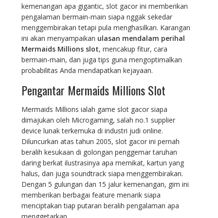
kemenangan apa gigantic, slot gacor ini memberikan
pengalaman bermain-main siapa nggak sekedar
menggembirakan tetapi pula menghasilkan. Karangan
ini akan menyampaikan
ulasan mendalam perihal
Mermaids Millions slot
, mencakup fitur, cara
bermain-main, dan juga tips guna mengoptimalkan
probabilitas Anda mendapatkan kejayaan.
Pengantar Mermaids Millions Slot
Mermaids Millions ialah game slot gacor siapa
dimajukan oleh Microgaming, salah no.1 supplier
device lunak terkemuka di industri judi online.
Diluncurkan atas tahun 2005, slot gacor ini pernah
beralih kesukaan di golongan penggemar taruhan
daring berkat ilustrasinya apa memikat, kartun yang
halus, dan juga soundtrack siapa menggembirakan.
Dengan 5 gulungan dan 15 jalur kemenangan, gim ini
memberikan berbagai feature menarik siapa
menciptakan tiap putaran beralih pengalaman apa
menggetarkan.