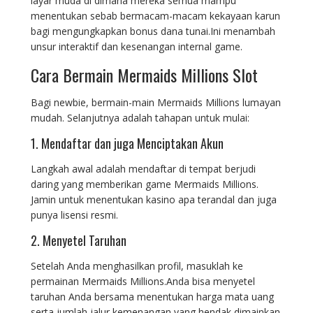
layar muda di dimana mereka semua mampu
menentukan sebab bermacam-macam kekayaan karun
bagi mengungkapkan bonus dana tunai.Ini menambah
unsur interaktif dan kesenangan internal game.
Cara Bermain Mermaids Millions Slot
Bagi newbie, bermain-main Mermaids Millions lumayan
mudah. Selanjutnya adalah tahapan untuk mulai:
1. Mendaftar dan juga Menciptakan Akun
Langkah awal adalah mendaftar di tempat berjudi
daring yang memberikan game Mermaids Millions.
Jamin untuk menentukan kasino apa terandal dan juga
punya lisensi resmi.
2. Menyetel Taruhan
Setelah Anda menghasilkan profil, masuklah ke
permainan Mermaids Millions.Anda bisa menyetel
taruhan Anda bersama menentukan harga mata uang
serta jumlah jalur kemenangan yang hendak dimainkan.