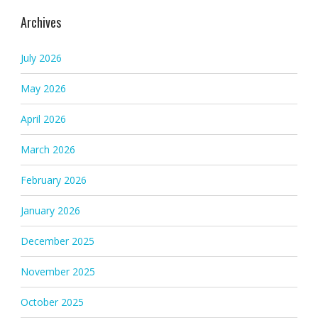
Archives
July 2026
May 2026
April 2026
March 2026
February 2026
January 2026
December 2025
November 2025
October 2025