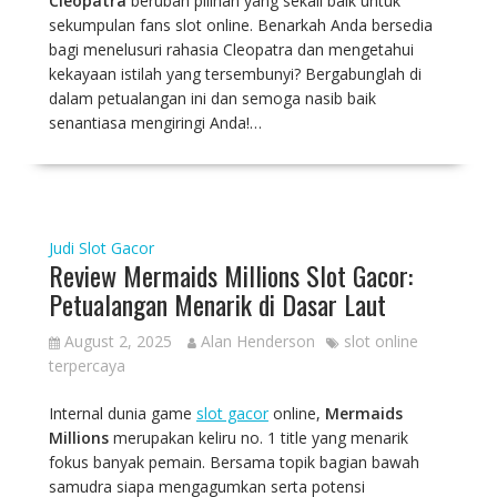
Cleopatra
berubah pilihan yang sekali baik untuk
sekumpulan fans slot online. Benarkah Anda bersedia
bagi menelusuri rahasia Cleopatra dan mengetahui
kekayaan istilah yang tersembunyi? Bergabunglah di
dalam petualangan ini dan semoga nasib baik
senantiasa mengiringi Anda!…
Judi Slot Gacor
Review Mermaids Millions Slot Gacor:
Petualangan Menarik di Dasar Laut
August 2, 2025
Alan Henderson
slot online
terpercaya
Internal dunia game
slot gacor
online,
Mermaids
Millions
merupakan keliru no. 1 title yang menarik
fokus banyak pemain. Bersama topik bagian bawah
samudra siapa mengagumkan serta potensi