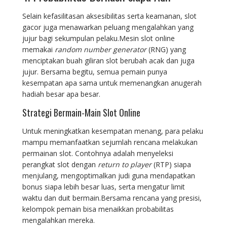
Selain kefasilitasan aksesibilitas serta keamanan, slot
gacor juga menawarkan peluang mengalahkan yang
jujur bagi sekumpulan pelaku.Mesin slot online
memakai
random number generator
(RNG) yang
menciptakan buah giliran slot berubah acak dan juga
jujur. Bersama begitu, semua pemain punya
kesempatan apa sama untuk memenangkan anugerah
hadiah besar apa besar.
Strategi Bermain-Main Slot Online
Untuk meningkatkan kesempatan menang, para pelaku
mampu memanfaatkan sejumlah rencana melakukan
permainan slot. Contohnya adalah menyeleksi
perangkat slot dengan
return to player
(RTP) siapa
menjulang, mengoptimalkan judi guna mendapatkan
bonus siapa lebih besar luas, serta mengatur limit
waktu dan duit bermain.Bersama rencana yang presisi,
kelompok pemain bisa menaikkan probabilitas
mengalahkan mereka.