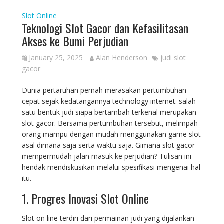
Slot Online
Teknologi Slot Gacor dan Kefasilitasan
Akses ke Bumi Perjudian
January 25, 2025
Alan Henderson
judi slot
gacor
Dunia pertaruhan pernah merasakan pertumbuhan
cepat sejak kedatangannya technology internet. salah
satu bentuk judi siapa bertambah terkenal merupakan
slot gacor. Bersama pertumbuhan tersebut, melimpah
orang mampu dengan mudah menggunakan game slot
asal dimana saja serta waktu saja. Gimana slot gacor
mempermudah jalan masuk ke perjudian? Tulisan ini
hendak mendiskusikan melalui spesifikasi mengenai hal
itu.
1. Progres Inovasi Slot Online
Slot on line terdiri dari permainan judi yang dijalankan