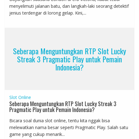
menyelimuti jalanan batu, dan langkah-laki seorang detektif
jenius terdengar di lorong gelap. Kini,...
Seberapa Menguntungkan RTP Slot Lucky
Streak 3 Pragmatic Play untuk Pemain
Indonesia?
Slot Online
Seberapa Menguntungkan RTP Slot Lucky Streak 3
Pragmatic Play untuk Pemain Indonesia?
Bicara soal dunia slot online, tentu kita nggak bisa
melewatkan nama besar seperti Pragmatic Play. Salah satu
game yang cukup menarik...