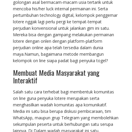
golongan asal bermacam-macam usia tertarik untuk
mencoba his/her luck internal permainan ini. Serta
pertumbuhan technology digital, kelompok penggemar
lotere nggak lagi perlu pergi ke tempat-tempat
perjudian konvensional untuk jalankan gim ini satu.
Mereka bisa dengan gampang melakukan permainan
lotere dengan onlen dengan platform-platform
perjudian online apa telah tersedia dalam dunia
maya.Namun, bagaimana metode membangun
kelompok on line siapa padat bagi penyuka togel?
Membuat Media Masyarakat yang
Interaktif
Salah satu cara terhebat bagi membentuk komunitas
on line guna penyuka lotere merupakan serta
menghasilkan wadah komunitas apa komunikatif.
Media ini satu bisa berupa diskusi pembicaraan, tim
WhatsApp, maupun grup Telegram yang membolehkan
sekumpulan peserta untuk berhubungan satu serupa
lainnya. Di Dalam wadah masyarakat ini satu,