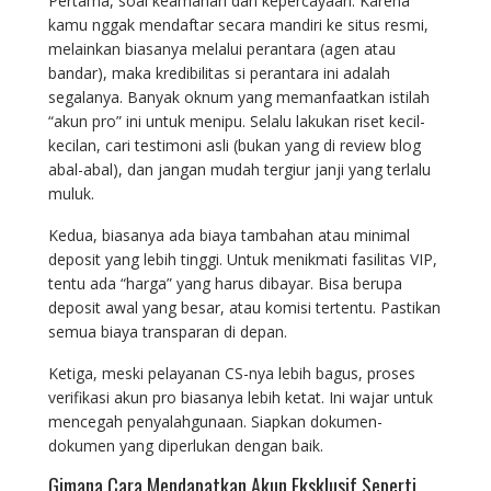
Pertama, soal keamanan dan kepercayaan. Karena
kamu nggak mendaftar secara mandiri ke situs resmi,
melainkan biasanya melalui perantara (agen atau
bandar), maka kredibilitas si perantara ini adalah
segalanya. Banyak oknum yang memanfaatkan istilah
“akun pro” ini untuk menipu. Selalu lakukan riset kecil-
kecilan, cari testimoni asli (bukan yang di review blog
abal-abal), dan jangan mudah tergiur janji yang terlalu
muluk.
Kedua, biasanya ada biaya tambahan atau minimal
deposit yang lebih tinggi. Untuk menikmati fasilitas VIP,
tentu ada “harga” yang harus dibayar. Bisa berupa
deposit awal yang besar, atau komisi tertentu. Pastikan
semua biaya transparan di depan.
Ketiga, meski pelayanan CS-nya lebih bagus, proses
verifikasi akun pro biasanya lebih ketat. Ini wajar untuk
mencegah penyalahgunaan. Siapkan dokumen-
dokumen yang diperlukan dengan baik.
Gimana Cara Mendapatkan Akun Eksklusif Seperti