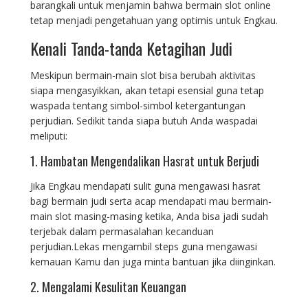
barangkali untuk menjamin bahwa bermain slot online
tetap menjadi pengetahuan yang optimis untuk Engkau.
Kenali Tanda-tanda Ketagihan Judi
Meskipun bermain-main slot bisa berubah aktivitas
siapa mengasyikkan, akan tetapi esensial guna tetap
waspada tentang simbol-simbol ketergantungan
perjudian. Sedikit tanda siapa butuh Anda waspadai
meliputi:
1. Hambatan Mengendalikan Hasrat untuk Berjudi
Jika Engkau mendapati sulit guna mengawasi hasrat
bagi bermain judi serta acap mendapati mau bermain-
main slot masing-masing ketika, Anda bisa jadi sudah
terjebak dalam permasalahan kecanduan
perjudian.Lekas mengambil steps guna mengawasi
kemauan Kamu dan juga minta bantuan jika diinginkan.
2. Mengalami Kesulitan Keuangan