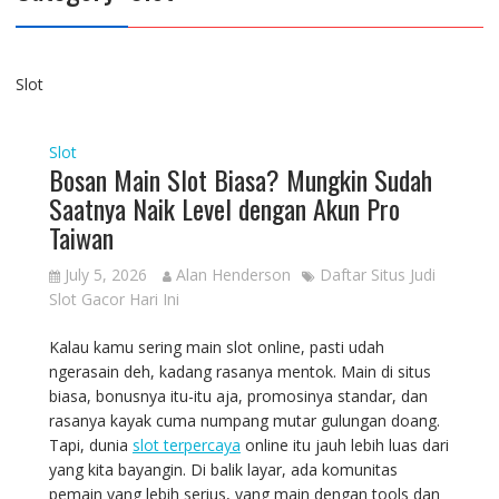
Slot
Slot
Bosan Main Slot Biasa? Mungkin Sudah
Saatnya Naik Level dengan Akun Pro
Taiwan
July 5, 2026
Alan Henderson
Daftar Situs Judi
Slot Gacor Hari Ini
Kalau kamu sering main slot online, pasti udah
ngerasain deh, kadang rasanya mentok. Main di situs
biasa, bonusnya itu-itu aja, promosinya standar, dan
rasanya kayak cuma numpang mutar gulungan doang.
Tapi, dunia
slot terpercaya
online itu jauh lebih luas dari
yang kita bayangin. Di balik layar, ada komunitas
pemain yang lebih serius, yang main dengan tools dan