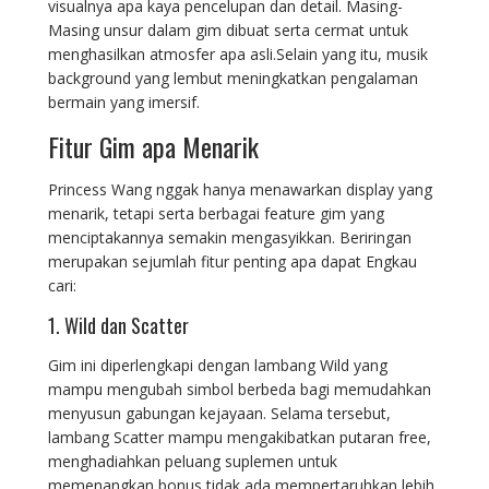
visualnya apa kaya pencelupan dan detail. Masing-
Masing unsur dalam gim dibuat serta cermat untuk
menghasilkan atmosfer apa asli.Selain yang itu, musik
background yang lembut meningkatkan pengalaman
bermain yang imersif.
Fitur Gim apa Menarik
Princess Wang nggak hanya menawarkan display yang
menarik, tetapi serta berbagai feature gim yang
menciptakannya semakin mengasyikkan. Beriringan
merupakan sejumlah fitur penting apa dapat Engkau
cari:
1. Wild dan Scatter
Gim ini diperlengkapi dengan lambang Wild yang
mampu mengubah simbol berbeda bagi memudahkan
menyusun gabungan kejayaan. Selama tersebut,
lambang Scatter mampu mengakibatkan putaran free,
menghadiahkan peluang suplemen untuk
memenangkan bonus tidak ada mempertaruhkan lebih