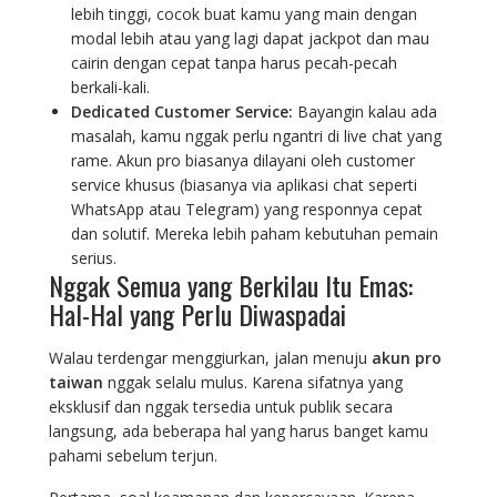
lebih tinggi, cocok buat kamu yang main dengan
modal lebih atau yang lagi dapat jackpot dan mau
cairin dengan cepat tanpa harus pecah-pecah
berkali-kali.
Dedicated Customer Service:
Bayangin kalau ada
masalah, kamu nggak perlu ngantri di live chat yang
rame. Akun pro biasanya dilayani oleh customer
service khusus (biasanya via aplikasi chat seperti
WhatsApp atau Telegram) yang responnya cepat
dan solutif. Mereka lebih paham kebutuhan pemain
serius.
Nggak Semua yang Berkilau Itu Emas:
Hal-Hal yang Perlu Diwaspadai
Walau terdengar menggiurkan, jalan menuju
akun pro
taiwan
nggak selalu mulus. Karena sifatnya yang
eksklusif dan nggak tersedia untuk publik secara
langsung, ada beberapa hal yang harus banget kamu
pahami sebelum terjun.