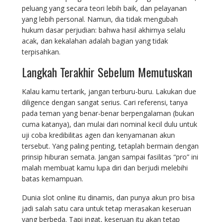
peluang yang secara teori lebih baik, dan pelayanan
yang lebih personal. Namun, dia tidak mengubah
hukum dasar perjudian: bahwa hasil akhirnya selalu
acak, dan kekalahan adalah bagian yang tidak
terpisahkan.
Langkah Terakhir Sebelum Memutuskan
Kalau kamu tertarik, jangan terburu-buru. Lakukan due
diligence dengan sangat serius. Cari referensi, tanya
pada teman yang benar-benar berpengalaman (bukan
cuma katanya), dan mulai dari nominal kecil dulu untuk
uji coba kredibilitas agen dan kenyamanan akun
tersebut. Yang paling penting, tetaplah bermain dengan
prinsip hiburan semata. Jangan sampai fasilitas “pro” ini
malah membuat kamu lupa diri dan berjudi melebihi
batas kemampuan.
Dunia slot online itu dinamis, dan punya akun pro bisa
jadi salah satu cara untuk tetap merasakan keseruan
yang berbeda. Tapi ingat, keseruan itu akan tetap