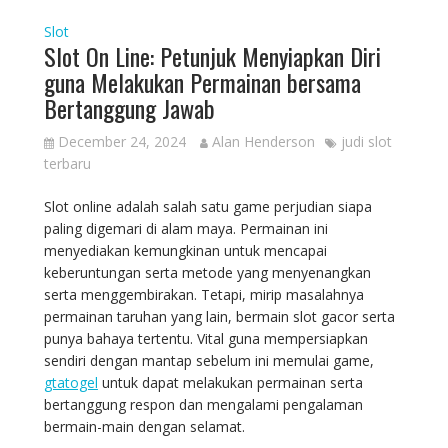
Slot
Slot On Line: Petunjuk Menyiapkan Diri
guna Melakukan Permainan bersama
Bertanggung Jawab
December 24, 2024
Alan Henderson
judi slot
terbaru
Slot online adalah salah satu game perjudian siapa
paling digemari di alam maya. Permainan ini
menyediakan kemungkinan untuk mencapai
keberuntungan serta metode yang menyenangkan
serta menggembirakan. Tetapi, mirip masalahnya
permainan taruhan yang lain, bermain slot gacor serta
punya bahaya tertentu. Vital guna mempersiapkan
sendiri dengan mantap sebelum ini memulai game,
gtatogel
untuk dapat melakukan permainan serta
bertanggung respon dan mengalami pengalaman
bermain-main dengan selamat.