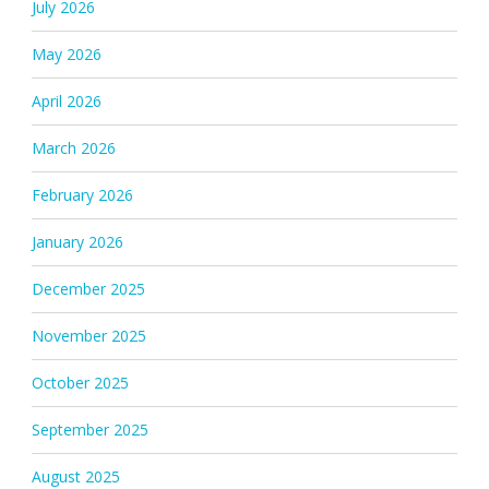
July 2026
May 2026
April 2026
March 2026
February 2026
January 2026
December 2025
November 2025
October 2025
September 2025
August 2025