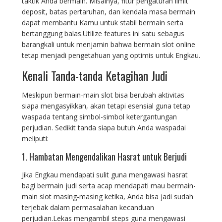
taktik Anda bermain. Misalnya, fitur pengaturan limit
deposit, batas pertaruhan, dan kendala masa bermain
dapat membantu Kamu untuk stabil bermain serta
bertanggung balas.Utilize features ini satu sebagus
barangkali untuk menjamin bahwa bermain slot online
tetap menjadi pengetahuan yang optimis untuk Engkau.
Kenali Tanda-tanda Ketagihan Judi
Meskipun bermain-main slot bisa berubah aktivitas
siapa mengasyikkan, akan tetapi esensial guna tetap
waspada tentang simbol-simbol ketergantungan
perjudian. Sedikit tanda siapa butuh Anda waspadai
meliputi:
1. Hambatan Mengendalikan Hasrat untuk Berjudi
Jika Engkau mendapati sulit guna mengawasi hasrat
bagi bermain judi serta acap mendapati mau bermain-
main slot masing-masing ketika, Anda bisa jadi sudah
terjebak dalam permasalahan kecanduan
perjudian.Lekas mengambil steps guna mengawasi