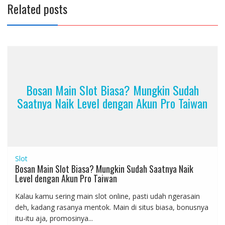
Related posts
Bosan Main Slot Biasa? Mungkin Sudah
Saatnya Naik Level dengan Akun Pro Taiwan
Slot
Bosan Main Slot Biasa? Mungkin Sudah Saatnya Naik
Level dengan Akun Pro Taiwan
Kalau kamu sering main slot online, pasti udah ngerasain
deh, kadang rasanya mentok. Main di situs biasa, bonusnya
itu-itu aja, promosinya...