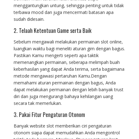
menggantungkan untung, sehingga penting untuk tidak
terbawa mood dan juga mencermati batasan apa
sudah didesain.
2. Telaah Ketentuan Game serta Baik
Sebelum mengawali melakukan permainan slot online,
luangkan waktu bagi meneliti aturan gim dengan bagus.
Pastikan Kamu mengerti seperti apa taktik
memenangkan permainan, seberapa melimpah buah
keberhasilan yang dapat Anda terima, serta bagaimana
metode mengawasi pertaruhan Kamu.Dengan
memahami aturan permainan dengan bagus, Anda
dapat melakukan permainan dengan lebih banyak trust
diri dan juga mengurangi bahaya kehilangan uang
secara tak memerlukan.
3. Pakai Fitur Pengaturan Otonom
Banyak website slot memberikan ciri pengaturan
otonom siapa dapat memudahkan Anda mengontrol