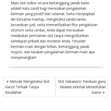
Main slot online secara bertanggung jawab balas
adalah kata sandi bagi merasakan pengalaman
bermain yang positif dan selamat. Serta menyiapkan
diri bersama mantap, mengetahui tanda-tanda
kecanduan judi, serta memanfaatkan fitur pengaturan
otonom serta cerdas, Anda dapat merasakan
melakukan permainan slot tanpa mengorbankan
kehidupan pribadi dan moneter Anda. Teruslah
bermain-main dengan brilian, bertanggung jawab
respon, dan rasakan pengalaman bermain-main apa
menyenangkan!
Post
Metode Mengetahui Slot
Slot Habanero: Panduan guna
navigation
Gacor Terbaik Tanpa
Newbie internal Menentukan
Kesalahan
Game