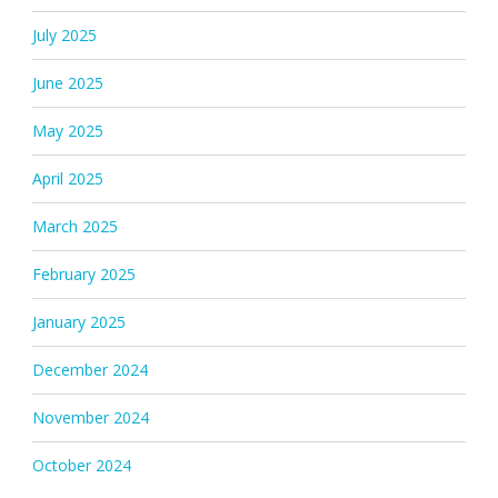
July 2025
June 2025
May 2025
April 2025
March 2025
February 2025
January 2025
December 2024
November 2024
October 2024