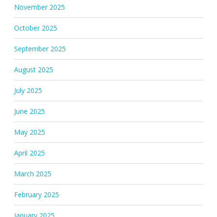
November 2025
October 2025
September 2025
August 2025
July 2025
June 2025
May 2025
April 2025
March 2025
February 2025
January 2025