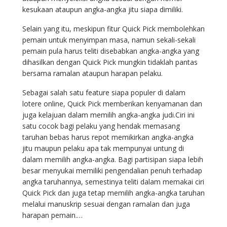
kesukaan ataupun angka-angka jitu siapa dimiliki.
Selain yang itu, meskipun fitur Quick Pick membolehkan
pemain untuk menyimpan masa, namun sekali-sekali
pemain pula harus teliti disebabkan angka-angka yang
dihasilkan dengan Quick Pick mungkin tidaklah pantas
bersama ramalan ataupun harapan pelaku.
Sebagai salah satu feature siapa populer di dalam
lotere online, Quick Pick memberikan kenyamanan dan
juga kelajuan dalam memilih angka-angka judi.Ciri ini
satu cocok bagi pelaku yang hendak memasang
taruhan bebas harus repot memikirkan angka-angka
jitu maupun pelaku apa tak mempunyai untung di
dalam memilih angka-angka. Bagi partisipan siapa lebih
besar menyukai memiliki pengendalian penuh terhadap
angka taruhannya, semestinya teliti dalam memakai ciri
Quick Pick dan juga tetap memilih angka-angka taruhan
melalui manuskrip sesuai dengan ramalan dan juga
harapan pemain.…