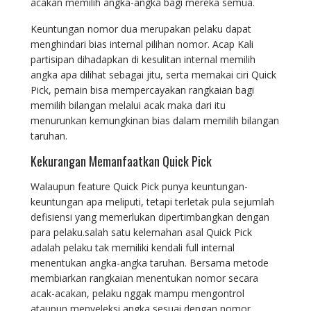
acakan memilih angka-angka bagi mereka semua.
Keuntungan nomor dua merupakan pelaku dapat
menghindari bias internal pilihan nomor. Acap Kali
partisipan dihadapkan di kesulitan internal memilih
angka apa dilihat sebagai jitu, serta memakai ciri Quick
Pick, pemain bisa mempercayakan rangkaian bagi
memilih bilangan melalui acak maka dari itu
menurunkan kemungkinan bias dalam memilih bilangan
taruhan.
Kekurangan Memanfaatkan Quick Pick
Walaupun feature Quick Pick punya keuntungan-
keuntungan apa meliputi, tetapi terletak pula sejumlah
defisiensi yang memerlukan dipertimbangkan dengan
para pelaku.salah satu kelemahan asal Quick Pick
adalah pelaku tak memiliki kendali full internal
menentukan angka-angka taruhan. Bersama metode
membiarkan rangkaian menentukan nomor secara
acak-acakan, pelaku nggak mampu mengontrol
ataupun menyeleksi angka sesuai dengan nomor