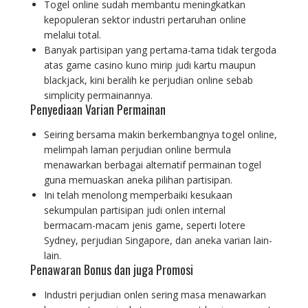
Togel online sudah membantu meningkatkan
kepopuleran sektor industri pertaruhan online
melalui total.
Banyak partisipan yang pertama-tama tidak tergoda
atas game casino kuno mirip judi kartu maupun
blackjack, kini beralih ke perjudian online sebab
simplicity permainannya.
Penyediaan Varian Permainan
Seiring bersama makin berkembangnya togel online,
melimpah laman perjudian online bermula
menawarkan berbagai alternatif permainan togel
guna memuaskan aneka pilihan partisipan.
Ini telah menolong memperbaiki kesukaan
sekumpulan partisipan judi onlen internal
bermacam-macam jenis game, seperti lotere
Sydney, perjudian Singapore, dan aneka varian lain-
lain.
Penawaran Bonus dan juga Promosi
Industri perjudian onlen sering masa menawarkan