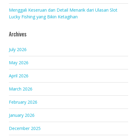
Menggali Keseruan dan Detail Menarik dari Ulasan Slot
Lucky Fishing yang Bikin Ketagihan
Archives
July 2026
May 2026
April 2026
March 2026
February 2026
January 2026
December 2025