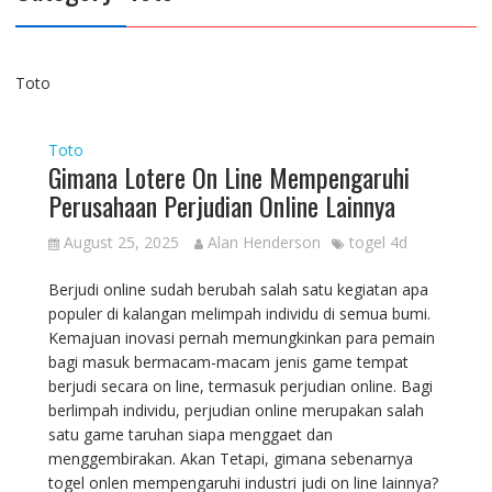
Toto
Toto
Gimana Lotere On Line Mempengaruhi
Perusahaan Perjudian Online Lainnya
August 25, 2025
Alan Henderson
togel 4d
Berjudi online sudah berubah salah satu kegiatan apa
populer di kalangan melimpah individu di semua bumi.
Kemajuan inovasi pernah memungkinkan para pemain
bagi masuk bermacam-macam jenis game tempat
berjudi secara on line, termasuk perjudian online. Bagi
berlimpah individu, perjudian online merupakan salah
satu game taruhan siapa menggaet dan
menggembirakan. Akan Tetapi, gimana sebenarnya
togel onlen mempengaruhi industri judi on line lainnya?