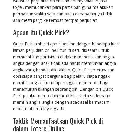
websites perjudian onlen siapa menyediakan jasa
togel, memudahkan para partisipan guna melakukan
permainan waktu saja dan pada dimana hanya tidak
ada mesti pergi ke tempat-tempat perjudian.
Apaan itu Quick Pick?
Quick Pick ialah ciri apa diberikan dengan beberapa luas
laman perjudian online.Fitur ini satu didesain untuk
memudahkan partisipan di dalam menentukan angka-
angka dengan acak tidak ada harus memikirkan angka-
angka yang hendak diletakkan. Quick Pick merupakan
opsi siapa sangat berguna bagi pelaku siapa nggak
memiliki angka jitu maupun nggak mau repot bagi
menentukan bilangan seorang diri. Dengan ciri Quick
Pick, pelaku mampu bersama kilat serta sederhana
memilih angka-angka dengan acak asal bermacam-
macam alternatif yang ada.
Taktik Memanfaatkan Quick Pick di
dalam Lotere Online