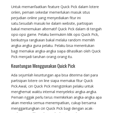
Untuk memanfaatkan feature Quick Pick dalam lotere
onlen, pemain sekedar memerlukan masuk situs
perjudian online yang menyediakan fitur ini
satu.Sesudah masuki ke dalam website, partisipan
bakal menemukan alternatif Quick Pick dalam di tengah
opsi-opsi game. Pelaku bermukim klik opsi Quick Pick,
berikutnya rangkaian bakal melalui random memilih
angka-angka guna pelaku. Pelaku bisa menentukan
bagi memakai angka-angka siapa dihasilkan oleh Quick
Pick menjadi taruhan orang-orang itu.
Keuntungan Menggunakan Quick Pick
Ada sejumlah keuntungan apa bisa diterima dari para
partisipan lotere on line siapa memakai fitur Quick
Pick.Awal, ciri Quick Pick mengizinkan pelaku untuk
menghemat waktu internal menyeleksi angka-angka.
Pemain nggak perlu terus memikirkan angka-angka apa
akan mereka semua menempatkan, cukup bersama
menggantungkan ciri Quick Pick bagi dengan acak-