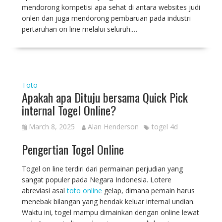
mendorong kompetisi apa sehat di antara websites judi
onlen dan juga mendorong pembaruan pada industri
pertaruhan on line melalui seluruh.…
Toto
Apakah apa Dituju bersama Quick Pick
internal Togel Online?
March 8, 2025
Alan Henderson
togel 4d
Pengertian Togel Online
Togel on line terdiri dari permainan perjudian yang
sangat populer pada Negara Indonesia. Lotere
abreviasi asal
toto online
gelap, dimana pemain harus
menebak bilangan yang hendak keluar internal undian.
Waktu ini, togel mampu dimainkan dengan online lewat