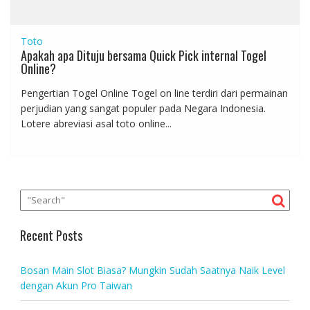
Toto
Apakah apa Dituju bersama Quick Pick internal Togel
Online?
Pengertian Togel Online Togel on line terdiri dari permainan
perjudian yang sangat populer pada Negara Indonesia.
Lotere abreviasi asal toto online...
Recent Posts
Bosan Main Slot Biasa? Mungkin Sudah Saatnya Naik Level
dengan Akun Pro Taiwan