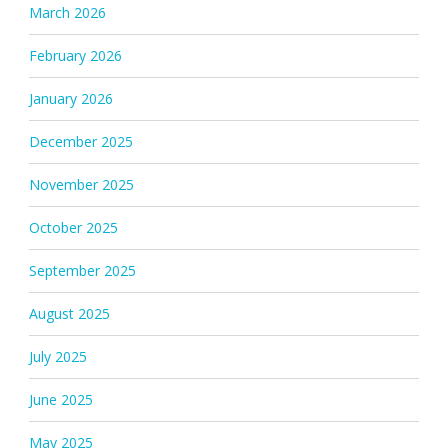
March 2026
February 2026
January 2026
December 2025
November 2025
October 2025
September 2025
August 2025
July 2025
June 2025
May 2025