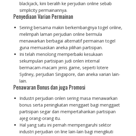
blackjack, kini beralih ke perjudian online sebab
simplicity permainannya.
Penyediaan Varian Permainan
Seiring bersama makin berkembangnya togel online,
melimpah laman perjudian online bermula
menawarkan berbagai alternatif permainan togel
guna memuaskan aneka pilihan partisipan.
Ini telah menolong memperbaiki kesukaan
sekumpulan partisipan judi onlen internal
bermacam-macam jenis game, seperti lotere
Sydney, perjudian Singapore, dan aneka varian lain-
lain.
Penawaran Bonus dan juga Promosi
Industri perjudian onlen sering masa menawarkan
bonus serta peningkatan menggaet bagi menggaet
partisipan segar dan mempertahankan partisipan
ajeg orang-orang itu.
Hal yang satu ini pernah mempengaruhi sektor
industri perjudian on line lain-lain bagi mengikuti