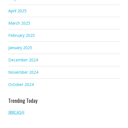
April 2025
March 2025
February 2025
January 2025
December 2024
November 2024
October 2024
Trending Today
I88CASH