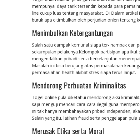
mempunyai daya tarik tersendiri kepada para pemainny
line cukup luas tentang masyarakat. Di Dalam artikel
buruk apa ditimbulkan oleh perjudian onlen tentang 
Menimbulkan Ketergantungan
Salah satu dampak komunal siapa ter- nampak dari 
sekumpulan pelakunya.Kelompok partisipan apa ikut 
mengendalikan pribadi serta berkelanjutan menempat
Masalah ini bisa berujung atas permasalahan keuan
permasalahan health akibat stres siapa terus lanjut.
Mendorong Perbuatan Kriminalitas
Togel online pula diketahui mendorong aksi kriminali
saja menguji mencari cara-cara ilegal guna mempero
ini tak hanya membahayakan pribadi independen, akan
Selain yang itu, latihan fraud serta penggelapan pula s
Merusak Etika serta Moral