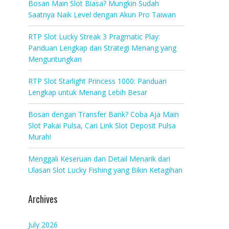
Bosan Main Slot Biasa? Mungkin Sudah
Saatnya Naik Level dengan Akun Pro Taiwan
RTP Slot Lucky Streak 3 Pragmatic Play:
Panduan Lengkap dan Strategi Menang yang
Menguntungkan
RTP Slot Starlight Princess 1000: Panduan
Lengkap untuk Menang Lebih Besar
Bosan dengan Transfer Bank? Coba Aja Main
Slot Pakai Pulsa, Cari Link Slot Deposit Pulsa
Murah!
Menggali Keseruan dan Detail Menarik dari
Ulasan Slot Lucky Fishing yang Bikin Ketagihan
Archives
July 2026