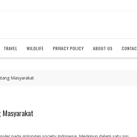
TRAVEL
WILDLIFE
PRIVACY POLICY
ABOUT US
CONTAC
ntang Masyarakat
g Masyarakat
puler pada golongan society Indonesia. Meskipun dalam satu sisi