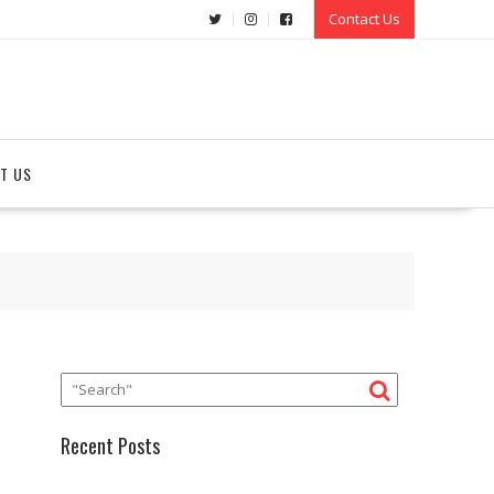
Contact Us
T US
Recent Posts