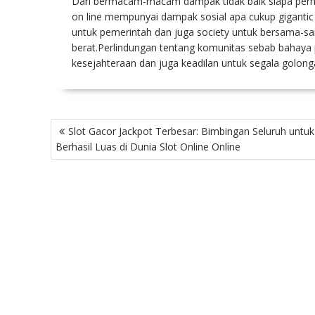
Dari bermacam-macam dampak tidak baik siapa pern
on line mempunyai dampak sosial apa cukup gigantic
untuk pemerintah dan juga society untuk bersama-sa
berat.Perlindungan tentang komunitas sebab bahaya p
kesejahteraan dan juga keadilan untuk segala golong
Post
Slot Gacor Jackpot Terbesar: Bimbingan Seluruh untuk
navigation
Berhasil Luas di Dunia Slot Online Online