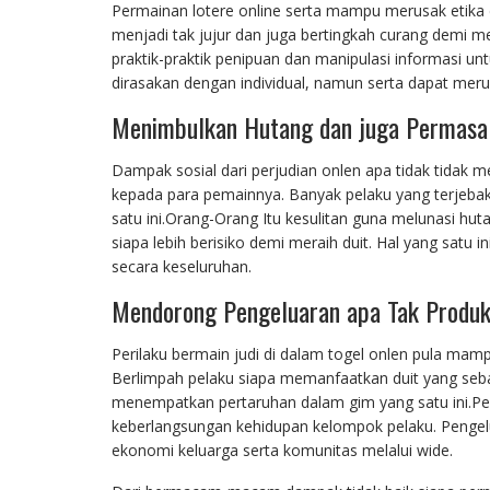
Permainan lotere online serta mampu merusak etika 
menjadi tak jujur dan juga bertingkah curang demi me
praktik-praktik penipuan dan manipulasi informasi un
dirasakan dengan individual, namun serta dapat meru
Menimbulkan Hutang dan juga Permasa
Dampak sosial dari perjudian onlen apa tidak tidak
kepada para pemainnya. Banyak pelaku yang terjebak
satu ini.Orang-Orang Itu kesulitan guna melunasi hu
siapa lebih berisiko demi meraih duit. Hal yang satu
secara keseluruhan.
Mendorong Pengeluaran apa Tak Produk
Perilaku bermain judi di dalam togel onlen pula mam
Berlimpah pelaku siapa memanfaatkan duit yang sebai
menempatkan pertaruhan dalam gim yang satu ini.Pe
keberlangsungan kehidupan kelompok pelaku. Pengelu
ekonomi keluarga serta komunitas melalui wide.