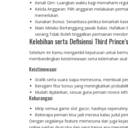
Kenali Gim: Luangkan waktu bagi memahami regul
Kelola Anggaran: Pilih anggaran melakukan permai
memerlukan.
Gunakan Bonus: Senantiasa periksa benarkah kas
Main Melalui Bertanggung Jawab Balas: Hafalkan
senang.Tidak Boleh tinggalkan permainan mendom
Kelebihan serta Defisiensi Third Prince’
Sebelum Ini Kamu mengambil keputusan untuk bermain-m
membandingkan keistimewaan serta kelemahan asal g
Keistimewaan:
Grafik serta suara siapa memesona, membuat pe
Beragam fitur bonus yang meningkatkan probabilit
Mudah dijalankan, sesuai guna pemain novice eit
Kekurangan:
Mirip semua game slot gacor, hasilnya sepenuhny
Beberapa pemain bisa jadi merasa kalau judul perm
Dengan segalanya feature memesona dan juga kejadi
online pantas diujicoba dari yang hanya apa menggali