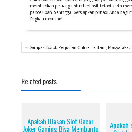
memberikan peluang untuk berhasil, tetapi serta m
pencelupan. Sehingga, persiapkan pribadi Anda bagi m
Engkau mainkan!
Post
Dampak Buruk Perjudian Online Tentang Masyarakat
navigation
Related posts
Apakah Ulasan Slot Gacor
Apakah S
Joker Gaming Bisa Membantu