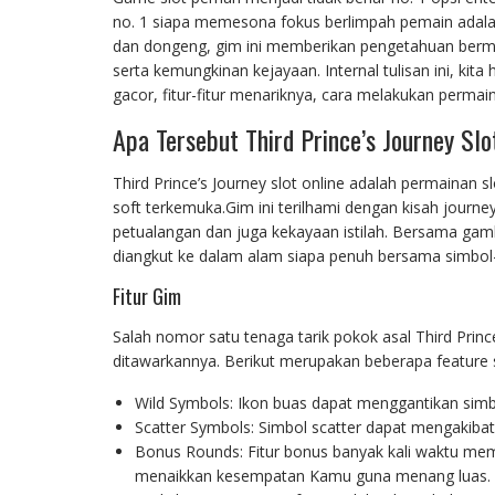
no. 1 siapa memesona fokus berlimpah pemain adalah 
dan dongeng, gim ini memberikan pengetahuan berma
serta kemungkinan kejayaan. Internal tulisan ini, kita
gacor, fitur-fitur menariknya, cara melakukan perm
Apa Tersebut Third Prince’s Journey Slo
Third Prince’s Journey slot online adalah permainan 
soft terkemuka.Gim ini terilhami dengan kisah jour
petualangan dan juga kekayaan istilah. Bersama ga
diangkut ke dalam alam siapa penuh bersama simbol-s
Fitur Gim
Salah nomor satu tenaga tarik pokok asal Third Princ
ditawarkannya. Berikut merupakan beberapa feature s
Wild Symbols: Ikon buas dapat menggantikan si
Scatter Symbols: Simbol scatter dapat mengakibatk
Bonus Rounds: Fitur bonus banyak kali waktu m
menaikkan kesempatan Kamu guna menang luas.