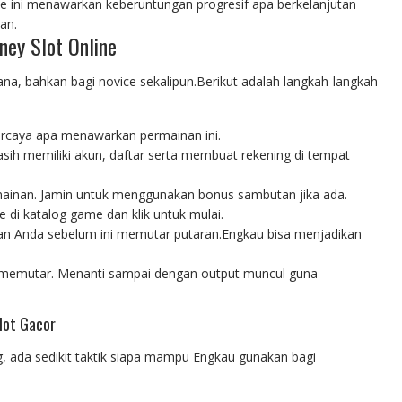
me ini menawarkan keberuntungan progresif apa berkelanjutan
an.
ney Slot Online
hana, bahkan bagi novice sekalipun.Berikut adalah langkah-langkah
percaya apa menawarkan permainan ini.
asih memiliki akun, daftar serta membuat rekening di tempat
mainan. Jamin untuk menggunakan bonus sambutan jika ada.
ne di katalog game dan klik untuk mulai.
han Anda sebelum ini memutar putaran.Engkau bisa menjadikan
ran memutar. Menanti sampai dengan output muncul guna
lot Gacor
g, ada sedikit taktik siapa mampu Engkau gunakan bagi