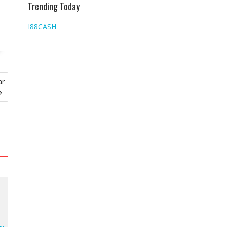
Trending Today
I88CASH
ar