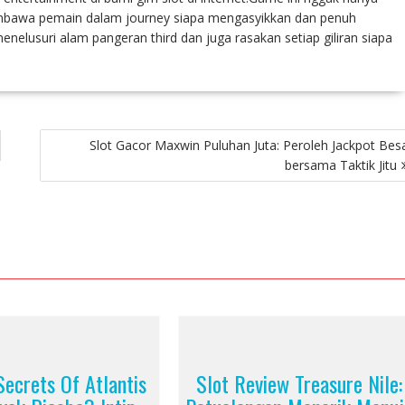
embawa pemain dalam journey siapa mengasyikkan dan penuh
enelusuri alam pangeran third dan juga rasakan setiap giliran siapa
Slot Gacor Maxwin Puluhan Juta: Peroleh Jackpot Bes
bersama Taktik Jitu
ecrets Of Atlantis
Slot Review Treasure Nile: