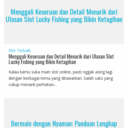
Menggali Keseruan dan Detail Menarik dari
Ulasan Slot Lucky Fishing yang Bikin Ketagihan
Slot Terbaik
Menggali Keseruan dan Detail Menarik dari Ulasan Slot
Lucky Fishing yang Bikin Ketagihan
Kalau kamu suka main slot online, pasti nggak asing lagi
dengan berbagai tema yang ditawarkan. Salah satu yang
cukup menarik perhatian...
Bermain dengan Nyaman: Panduan Lengkap