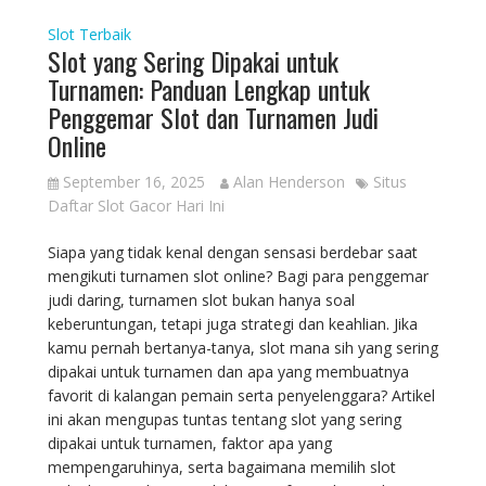
Slot Terbaik
Slot yang Sering Dipakai untuk
Turnamen: Panduan Lengkap untuk
Penggemar Slot dan Turnamen Judi
Online
September 16, 2025
Alan Henderson
Situs
Daftar Slot Gacor Hari Ini
Siapa yang tidak kenal dengan sensasi berdebar saat
mengikuti turnamen slot online? Bagi para penggemar
judi daring, turnamen slot bukan hanya soal
keberuntungan, tetapi juga strategi dan keahlian. Jika
kamu pernah bertanya-tanya, slot mana sih yang sering
dipakai untuk turnamen dan apa yang membuatnya
favorit di kalangan pemain serta penyelenggara? Artikel
ini akan mengupas tuntas tentang slot yang sering
dipakai untuk turnamen, faktor apa yang
mempengaruhinya, serta bagaimana memilih slot