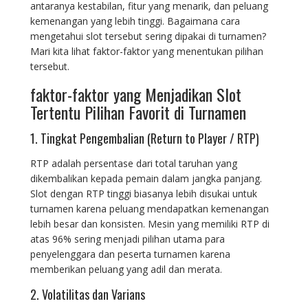
antaranya kestabilan, fitur yang menarik, dan peluang
kemenangan yang lebih tinggi. Bagaimana cara
mengetahui slot tersebut sering dipakai di turnamen?
Mari kita lihat faktor-faktor yang menentukan pilihan
tersebut.
faktor-faktor yang Menjadikan Slot
Tertentu Pilihan Favorit di Turnamen
1. Tingkat Pengembalian (Return to Player / RTP)
RTP adalah persentase dari total taruhan yang
dikembalikan kepada pemain dalam jangka panjang.
Slot dengan RTP tinggi biasanya lebih disukai untuk
turnamen karena peluang mendapatkan kemenangan
lebih besar dan konsisten. Mesin yang memiliki RTP di
atas 96% sering menjadi pilihan utama para
penyelenggara dan peserta turnamen karena
memberikan peluang yang adil dan merata.
2. Volatilitas dan Varians