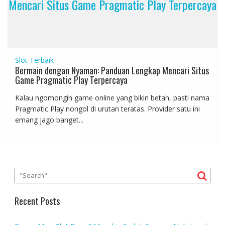
Mencari Situs Game Pragmatic Play Terpercaya
Slot Terbaik
Bermain dengan Nyaman: Panduan Lengkap Mencari Situs
Game Pragmatic Play Terpercaya
Kalau ngomongin game online yang bikin betah, pasti nama
Pragmatic Play nongol di urutan teratas. Provider satu ini
emang jago banget...
Recent Posts