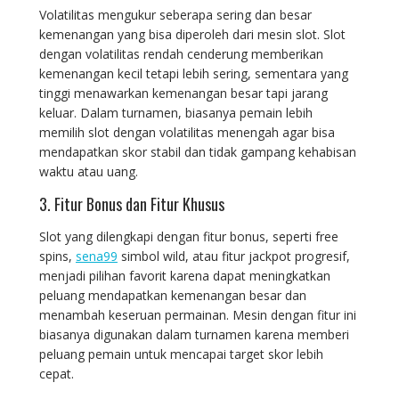
Volatilitas mengukur seberapa sering dan besar
kemenangan yang bisa diperoleh dari mesin slot. Slot
dengan volatilitas rendah cenderung memberikan
kemenangan kecil tetapi lebih sering, sementara yang
tinggi menawarkan kemenangan besar tapi jarang
keluar. Dalam turnamen, biasanya pemain lebih
memilih slot dengan volatilitas menengah agar bisa
mendapatkan skor stabil dan tidak gampang kehabisan
waktu atau uang.
3. Fitur Bonus dan Fitur Khusus
Slot yang dilengkapi dengan fitur bonus, seperti free
spins,
sena99
simbol wild, atau fitur jackpot progresif,
menjadi pilihan favorit karena dapat meningkatkan
peluang mendapatkan kemenangan besar dan
menambah keseruan permainan. Mesin dengan fitur ini
biasanya digunakan dalam turnamen karena memberi
peluang pemain untuk mencapai target skor lebih
cepat.