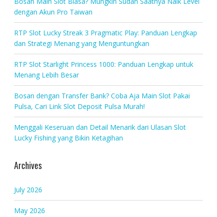
Bosan Main Slot Biasa? Mungkin Sudah Saatnya Naik Level
dengan Akun Pro Taiwan
RTP Slot Lucky Streak 3 Pragmatic Play: Panduan Lengkap
dan Strategi Menang yang Menguntungkan
RTP Slot Starlight Princess 1000: Panduan Lengkap untuk
Menang Lebih Besar
Bosan dengan Transfer Bank? Coba Aja Main Slot Pakai
Pulsa, Cari Link Slot Deposit Pulsa Murah!
Menggali Keseruan dan Detail Menarik dari Ulasan Slot
Lucky Fishing yang Bikin Ketagihan
Archives
July 2026
May 2026