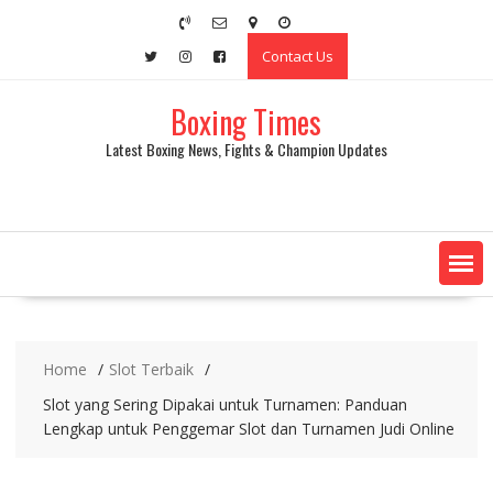
Skip
to
Contact Us
content
Boxing Times
Latest Boxing News, Fights & Champion Updates
Home
Slot Terbaik
Slot yang Sering Dipakai untuk Turnamen: Panduan
Lengkap untuk Penggemar Slot dan Turnamen Judi Online