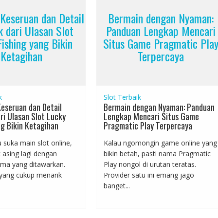
Keseruan dan Detail
Bermain dengan Nyaman:
 dari Ulasan Slot
Panduan Lengkap Mencari
Fishing yang Bikin
Situs Game Pragmatic Pla
Ketagihan
Terpercaya
k
Slot Terbaik
eseruan dan Detail
Bermain dengan Nyaman: Panduan
ri Ulasan Slot Lucky
Lengkap Mencari Situs Game
ng Bikin Ketagihan
Pragmatic Play Terpercaya
 suka main slot online,
Kalau ngomongin game online yang
 asing lagi dengan
bikin betah, pasti nama Pragmatic
ema yang ditawarkan.
Play nongol di urutan teratas.
 yang cukup menarik
Provider satu ini emang jago
banget...