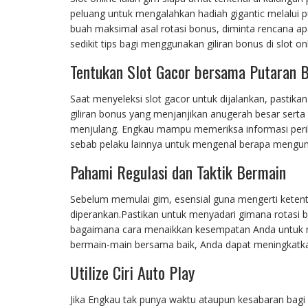
peluang untuk mengalahkan hadiah gigantic melalui 
buah maksimal asal rotasi bonus, diminta rencana ap
sedikit tips bagi menggunakan giliran bonus di slot onl
Tentukan Slot Gacor bersama Putaran 
Saat menyeleksi slot gacor untuk dijalankan, pastikan
giliran bonus yang menjanjikan anugerah besar ser
menjulang. Engkau mampu memeriksa informasi periha
sebab pelaku lainnya untuk mengenal berapa mengunt
Pahami Regulasi dan Taktik Bermain
Sebelum memulai gim, esensial guna mengerti ketent
diperankan.Pastikan untuk menyadari gimana rotasi b
bagaimana cara menaikkan kesempatan Anda untuk
bermain-main bersama baik, Anda dapat meningkatk
Utilize Ciri Auto Play
Jika Engkau tak punya waktu ataupun kesabaran bagi