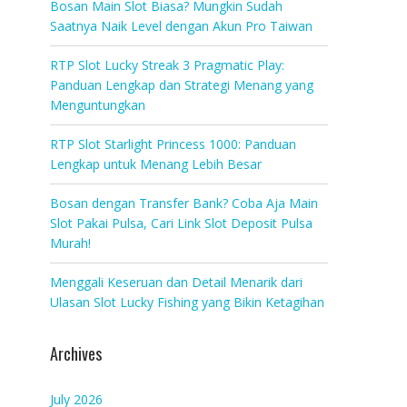
Bosan Main Slot Biasa? Mungkin Sudah
Saatnya Naik Level dengan Akun Pro Taiwan
RTP Slot Lucky Streak 3 Pragmatic Play:
Panduan Lengkap dan Strategi Menang yang
Menguntungkan
RTP Slot Starlight Princess 1000: Panduan
Lengkap untuk Menang Lebih Besar
Bosan dengan Transfer Bank? Coba Aja Main
Slot Pakai Pulsa, Cari Link Slot Deposit Pulsa
Murah!
Menggali Keseruan dan Detail Menarik dari
Ulasan Slot Lucky Fishing yang Bikin Ketagihan
Archives
July 2026