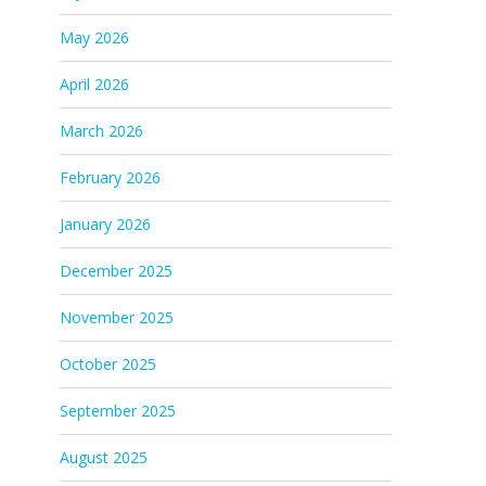
May 2026
April 2026
March 2026
February 2026
January 2026
December 2025
November 2025
October 2025
September 2025
August 2025