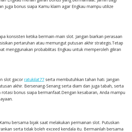
an juga bonus siapa Kamu klaim agar Engkau mampu utilize
pa konsisten ketika bermain-main slot. Jangan biarkan perasaan
kan pertaruhan atau memungut putusan akhir strategis.Tetap
pat menggunakan probabilitas Engkau untuk memperoleh giliran
in slot gacor
ratukilat77
serta membutuhkan tahan hati. Jangan
utusan akhir. Bersenang-Senang serta diam dan juga tabah, serta
n rotasi bonus siapa bermanfaat.Dengan kesabaran, Anda mampu
jayaan.
 Kamu bersama bijak saat melakukan permainan slot. Putuskan
ankan serta tidak boleh exceed kendala itu. Bermainlah bersama