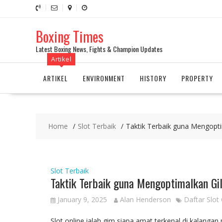
Skip
to
content
Boxing Times
Latest Boxing News, Fights & Champion Updates
Artikel
ARTIKEL
ENVIRONMENT
HISTORY
PROPERTY
Home
Slot Terbaik
Taktik Terbaik guna Mengopti
Slot Terbaik
Taktik Terbaik guna Mengoptimalkan Gil
January 9, 2025
Alan Henderson
Daftar Slot 
Slot online ialah gim siapa amat terkenal di kalang